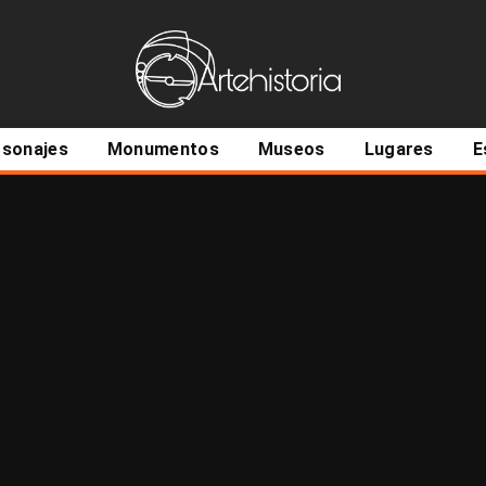
ncipal
rsonajes
Monumentos
Museos
Lugares
E