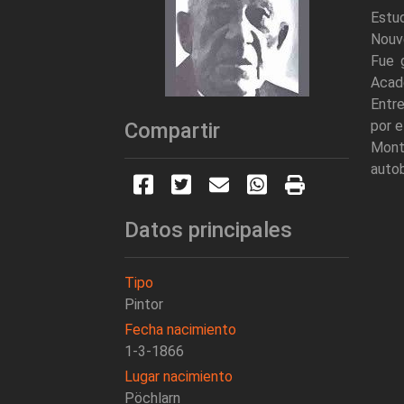
Estud
Nouve
Fue 
Acade
Entre
por e
Compartir
Mont
autob
Datos principales
Tipo
Pintor
Fecha nacimiento
1-3-1866
Lugar nacimiento
Pöchlarn