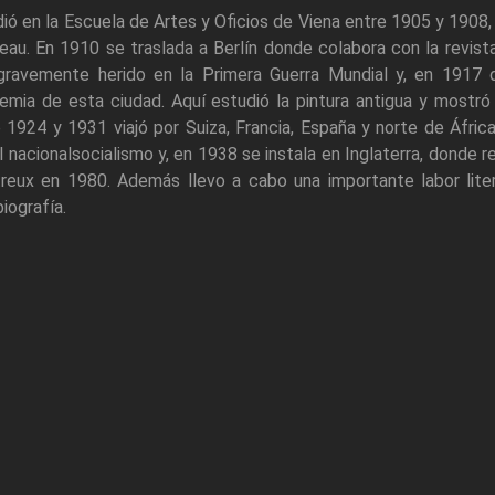
ió en la Escuela de Artes y Oficios de Viena entre 1905 y 1908, 
au. En 1910 se traslada a Berlín donde colabora con la revist
gravemente herido en la Primera Guerra Mundial y, en 1917 
mia de esta ciudad. Aquí estudió la pintura antigua y mostró
 1924 y 1931 viajó por Suiza, Francia, España y norte de Áfr
l nacionalsocialismo y, en 1938 se instala en Inglaterra, donde r
reux en 1980. Además llevo a cabo una importante labor litera
iografía.