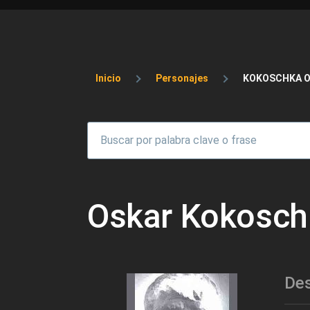
Sobrescribir enlaces 
Inicio
Personajes
KOKOSCHKA 
Oskar Kokosch
Des