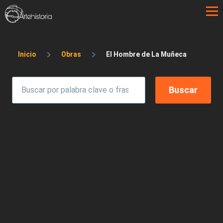
Pasar al contenido principal
Sobrescribir enlaces de ayuda a la 
Inicio
Obras
El Hombre de La Muñeca