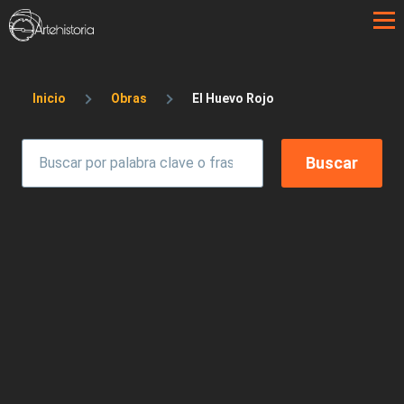
Pasar al contenido principal
Sobrescribir enlaces de ayuda a la 
Inicio
Obras
El Huevo Rojo