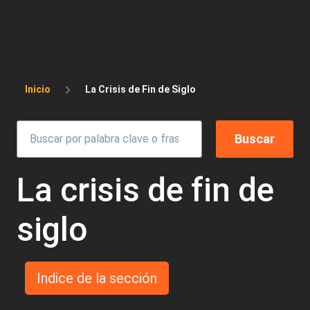
Sobrescribir enlaces de ayuda a la 
Inicio
La Crisis de Fin de Siglo
La crisis de fin de
siglo
Indice de la sección