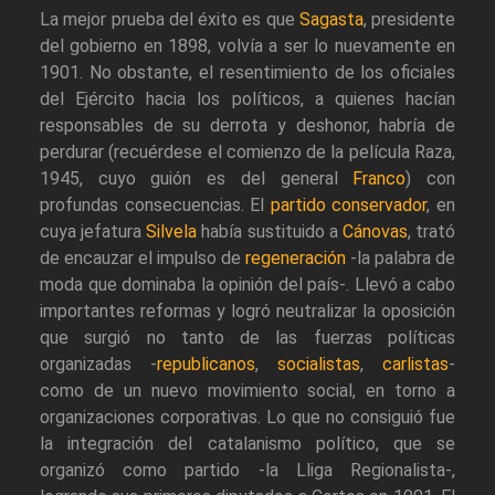
La mejor prueba del éxito es que
Sagasta
, presidente
del gobierno en 1898, volvía a ser lo nuevamente en
1901. No obstante, el resentimiento de los oficiales
del Ejército hacia los políticos, a quienes hacían
responsables de su derrota y deshonor, habría de
perdurar (recuérdese el comienzo de la película Raza,
1945, cuyo guión es del general
Franco
) con
profundas consecuencias. El
partido conservador
, en
cuya jefatura
Silvela
había sustituido a
Cánovas
, trató
de encauzar el impulso de
regeneración
-la palabra de
moda que dominaba la opinión del país-. Llevó a cabo
importantes reformas y logró neutralizar la oposición
que surgió no tanto de las fuerzas políticas
organizadas -
republicanos
,
socialistas
,
carlistas
-
como de un nuevo movimiento social, en torno a
organizaciones corporativas. Lo que no consiguió fue
la integración del catalanismo político, que se
organizó como partido -la Lliga Regionalista-,