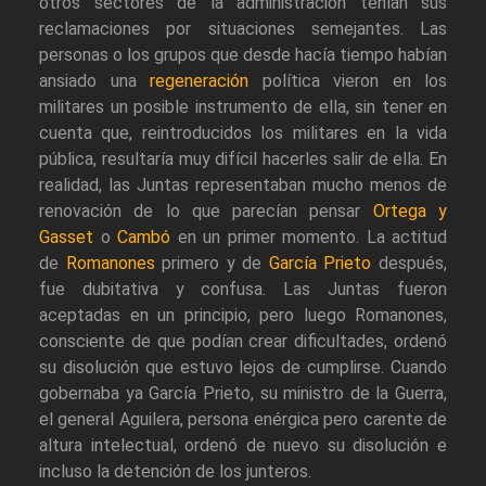
otros sectores de la administración tenían sus
reclamaciones por situaciones semejantes. Las
personas o los grupos que desde hacía tiempo habían
ansiado una
regeneración
política vieron en los
militares un posible instrumento de ella, sin tener en
cuenta que, reintroducidos los militares en la vida
pública, resultaría muy difícil hacerles salir de ella. En
realidad, las Juntas representaban mucho menos de
renovación de lo que parecían pensar
Ortega y
Gasset
o
Cambó
en un primer momento. La actitud
de
Romanones
primero y de
García Prieto
después,
fue dubitativa y confusa. Las Juntas fueron
aceptadas en un principio, pero luego Romanones,
consciente de que podían crear dificultades, ordenó
su disolución que estuvo lejos de cumplirse. Cuando
gobernaba ya García Prieto, su ministro de la Guerra,
el general Aguilera, persona enérgica pero carente de
altura intelectual, ordenó de nuevo su disolución e
incluso la detención de los junteros.