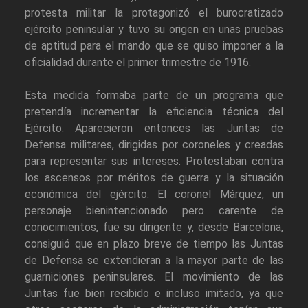
protesta militar la protagonizó el burocratizado
ejército peninsular y tuvo su origen en unas pruebas
de aptitud para el mando que se quiso imponer a la
oficialidad durante el primer trimestre de 1916.
Esta medida formaba parte de un programa que
pretendía incrementar la eficiencia técnica del
Ejército. Aparecieron entonces las Juntas de
Defensa militares, dirigidas por coroneles y creadas
para representar sus intereses. Protestaban contra
los ascensos por méritos de guerra y la situación
económica del ejército. El coronel Márquez, un
personaje bienintencionado pero carente de
conocimientos, fue su dirigente y, desde Barcelona,
consiguió que en plazo breve de tiempo las Juntas
de Defensa se extendieran a la mayor parte de las
guarniciones peninsulares. El movimiento de las
Juntas fue bien recibido e incluso imitado, ya que