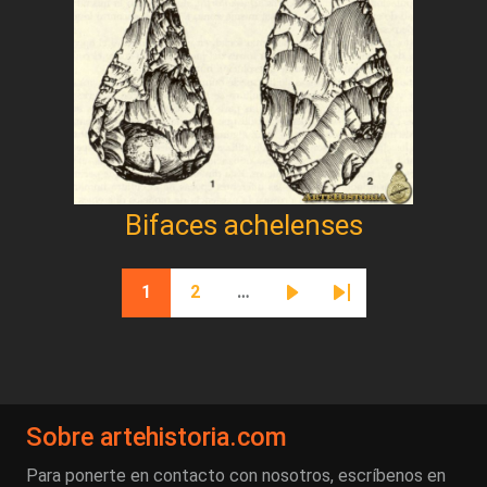
Bifaces achelenses
Paginación
1
2
…
Página actual
Página
Siguiente página
Última página
Sobre artehistoria.com
Para ponerte en contacto con nosotros, escríbenos en