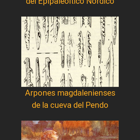
del Epipaleoítico Nórdico
Arpones magdalenienses
de la cueva del Pendo