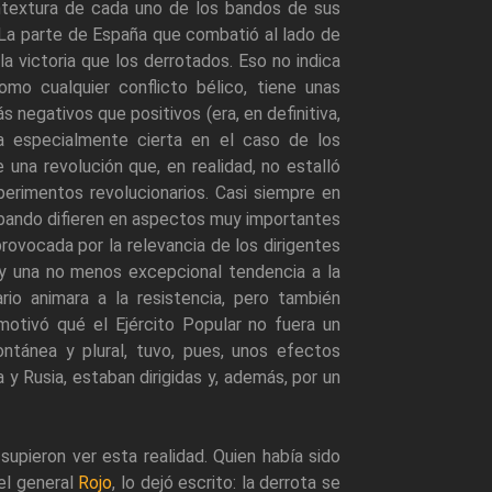
ntextura de cada uno de los bandos de sus
. La parte de España que combatió al lado de
 victoria que los derrotados. Eso no indica
mo cualquier conflicto bélico, tiene unas
negativos que positivos (era, en definitiva,
ta especialmente cierta en el caso de los
una revolución que, en realidad, no estalló
perimentos revolucionarios. Casi siempre en
 bando difieren en aspectos muy importantes
provocada por la relevancia de los dirigentes
n y una no menos excepcional tendencia a la
ario animara a la resistencia, pero también
 motivó qué el Ejército Popular no fuera un
ontánea y plural, tuvo, pues, unos efectos
 y Rusia, estaban dirigidas y, además, por un
upieron ver esta realidad. Quien había sido
 el general
Rojo
, lo dejó escrito: la derrota se