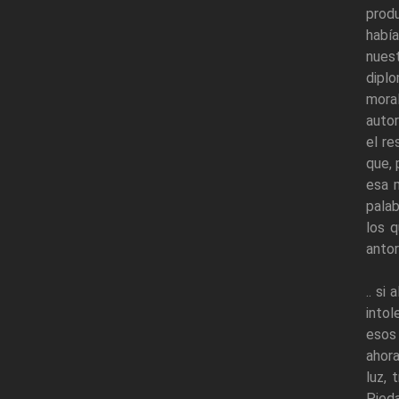
produ
habí
nuest
diplo
moral
autor
el re
que, 
esa m
palab
los q
antor
.. si
intol
esos
ahora
luz, 
Pieda