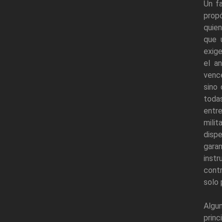
Un f
propó
quien
que 
exige
el a
vence
sino 
todas
entre
milit
dispe
garan
inst
contr
solo 
Algun
princ