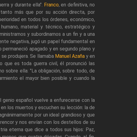
erra y durante ella".
Franco
, en definitiva, no
, tanto más que por su acción directa, por
perioridad en todos los órdenes, económico,
eo, humano, material y técnico, estratégico y
nistrarnos y subordinarnos a un fin y a una
mente negativa, jugó un papel fundamental en
cto permaneció apagado y en segundo plano y
 se produjera. Se llamaba
Manuel Azaña
y en
 que es toda guerra civil, él pronunció las
 sobre ella: "La obligación, sobre todo, de
carmiento el mayor bien posible y cuando la
 el genio español vuelve a enfurecerse con la
n en los muertos y escuchen su lección: la de
agnánimamente por un ideal grandioso y que
n rencor y nos envían con los destellos de su
tria eterna que dice a todos sus hijos: Paz,
a menos que cuatro décadas. Cuando, al fin,