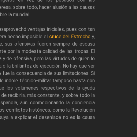
resa, sobre todo, hacer alusión a las causas
re la mundial.
desaprovechó ventajas iniciales, pues con tan
iera hecho imposible el
cruce del Estrecho
y,
je, sus ofensivas fueron siempre de escasa
nte por la modesta calidad de las tropas. El
 de ofensiva, pero las virtudes de quien lo
a o la brillantez de ejecución. No hay que ver
e fue la consecuencia de sus limitaciones. Si
 de índole técnico-militar tampoco basta con
ue los volúmenes respectivos de la ayuda
 de recibirla, más constante, y sobre todo la
l española, aun conmocionando la conciencia
ros conflictos históricos, como la Revolución
buya a explicar el desenlace no es la causa