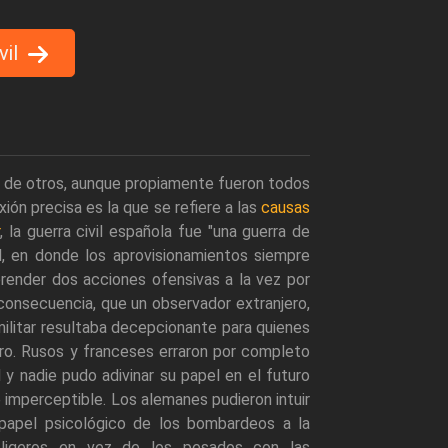
vil
ota de otros, aunque propiamente fueron todos
xión precisa es la que se refiere a las
causas
r
, la guerra civil española fue "una guerra de
l, en donde los aprovisionamientos siempre
prender dos acciones ofensivas a la vez por
consecuencia, que un observador extranjero,
 militar resultaba decepcionante para quienes
uro. Rusos y franceses erraron por completo
 y nadie pudo adivinar su papel en el futuro
mperceptible. Los alemanes pudieron intuir
 papel psicológico de los bombardeos a la
s ligeros en vez de los pesados con las