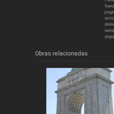
fuer
pragm
victo
deli
siemp
segui
Obras relacionadas