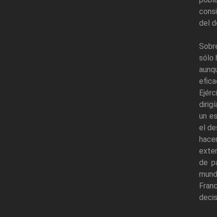
consi
del d
Sobre
sólo 
aunq
efica
Ejérc
dirig
un es
el de
hace
exter
de pa
mundi
Franc
decis