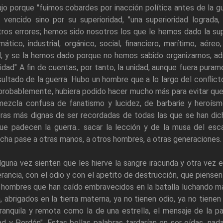
jo porque "fuimos cobardes por inacción política antes de la gu
a vencido sino por su superioridad, "una superioridad lograda
ros errores; hemos sido nosotros los que le hemos dado la su
mático, industrial, orgánico, social, financiero, marítimo, aér
; y se la hemos dado porque no hemos sabido organizarnos, admi
idad" A fin de cuentas, por tanto, la unidad, aunque fuera pura
sultado de la guerra. Hubo un hombre que a lo largo del confli
probablemente, hubiera podido hacer mucho más para evitar que
ezcla confusa de fanatismo y lucidez, de barbarie y heroísmo
ras más dignas de ser recordadas de todas las que se han dicho
ue padecen la guerra... sacar la lección y de la musa del es
cha pase a otras manos, a otros hombres, a otras generaciones.
 alguna vez sienten que les hierve la sangre iracunda y otra vez
erancia, con el odio y con el apetito de destrucción, que piense
 hombres que han caído embravecidos en la batalla luchando m
, abrigados en la tierra materna, ya no tienen odio, ya no tiene
tranquila y remota como la de una estrella, el mensaje de la pa
d y Perdón". Estas bellas palabras tardarían en ser oídas, nad