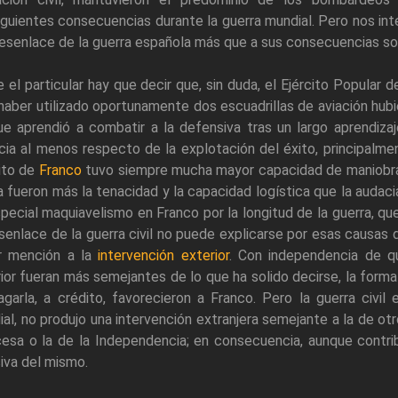
guientes consecuencias durante la guerra mundial. Pero nos inte
esenlace de la guerra española más que a sus consecuencias sob
 el particular hay que decir que, sin duda, el Ejército Popular 
haber utilizado oportunamente dos escuadrillas de aviación hub
ue aprendió a combatir a la defensiva tras un largo aprendiza
cia al menos respecto de la explotación del éxito, principalme
ito de
Franco
tuvo siempre mucha mayor capacidad de maniobra y
ía fueron más la tenacidad y la capacidad logística que la audaci
pecial maquiavelismo en Franco por la longitud de la guerra, qu
senlace de la guerra civil no puede explicarse por esas causas
r mención a la
intervención exterior
. Con independencia de q
ior fueran más semejantes de lo que ha solido decirse, la forma
garla, a crédito, favorecieron a Franco. Pero la guerra civi
al, no produjo una intervención extranjera semejante a la de ot
esa o la de la Independencia; en consecuencia, aunque contri
iva del mismo.