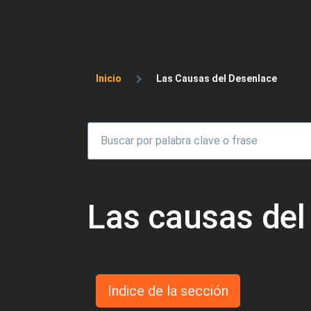
Sobrescribir enlaces 
Inicio
Las Causas del Desenlace
Las causas del
Indice de la sección