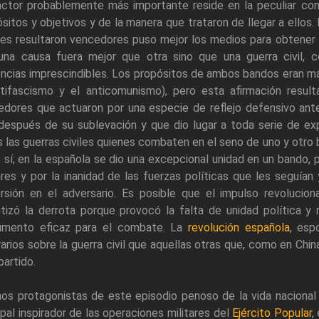
actor probablemente más importante reside en la peculiar co
sitos y objetivos y de la manera que trataron de llegar a ellos
es resultaron vencedores puso mejor los medios para obtener la
una causa fuera mejor que otra sino que una guerra civil, co
ncias imprescindibles. Los propósitos de ambos bandos eran más 
ntifascismo y el anticomunismo), pero esta afirmación resul
dores que actuaron por una especie de reflejo defensivo ante 
después de su sublevación y que dio lugar a toda serie de ex
 las guerras civiles quienes combaten en el seno de uno y otro
 sí; en la española se dio una excepcional unidad en un bando, 
ares y por la inanidad de las fuerzas políticas que les seguía
rsión en el adversario. Es posible que el impulso revolucion
tizó la derrota porque provocó la falta de unidad política y
rumento eficaz para el combate. La
revolución española
, esp
arios sobre la guerra civil que aquellas otras que, como en China
partido.
os protagonistas de este episodio penoso de la vida nacional s
ipal inspirador de las operaciones militares del
Ejército Popular
,