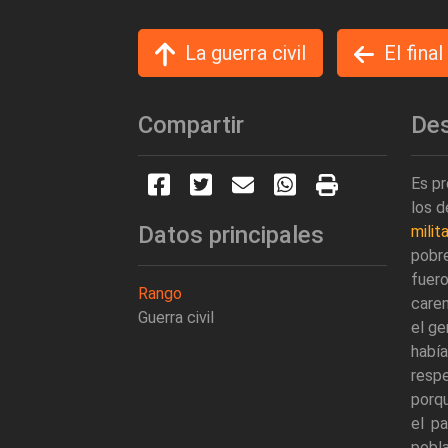
La guerra civil
El final
Compartir
Des
Es pr
los d
Datos principales
milit
pobr
fuero
Rango
caren
Guerra civil
el ge
había
respe
porq
el p
pobl