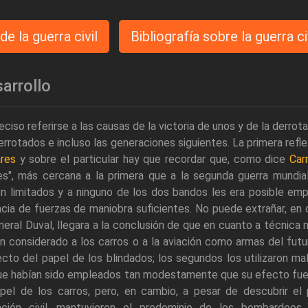
 de la guerra civil
Bibliografía sobre la guerra ci
arrollo
eciso referirse a las causas de la victoria de unos y de la derr
errotados e incluso las generaciones siguientes. La primera refle
ares
y sobre el particular hay que recordar que, como dice
Car
es", más cercana a la primera que a la segunda guerra mundia
n limitados y a ninguno de los dos bandos les era posible em
cia de fuerzas de maniobra suficientes. No puede extrañar, en 
neral Duval, llegara a la conclusión de que en cuanto a técnica
n considerado a los carros o a la aviación como armas del fut
cto del papel de los blindados; los segundos los utilizaron mal
ue habían sido empleados tan modestamente que su efecto fue i
apel de los carros, pero, en cambio, a pesar de descubrir el
ación civil, mantuvieron el predominio de los bombardeo