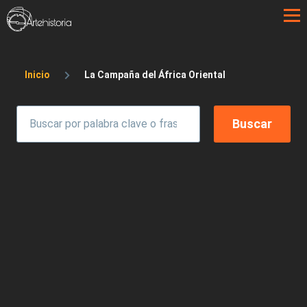
Pasar al contenido principal
Sobrescribir enlaces de ayuda a la 
Inicio
La Campaña del África Oriental