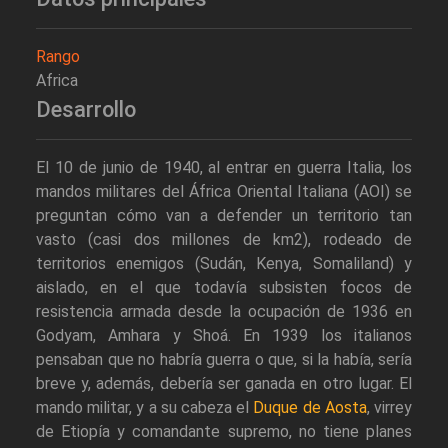
Rango
Africa
Desarrollo
El 10 de junio de 1940, al entrar en guerra Italia, los
mandos militares del África Oriental Italiana (AOI) se
preguntan cómo van a defender un territorio tan
vasto (casi dos millones de km2), rodeado de
territorios enemigos (Sudán, Kenya, Somaliland) y
aislado, en el que todavía subsisten focos de
resistencia armada desde la ocupación de 1936 en
Godyam, Amhara y Shoá. En 1939 los italianos
pensaban que no habría guerra o que, si la había, sería
breve y, además, debería ser ganada en otro lugar. El
mando militar, y a su cabeza el
Duque de Aosta
, virrey
de Etiopía y comandante supremo, no tiene planes