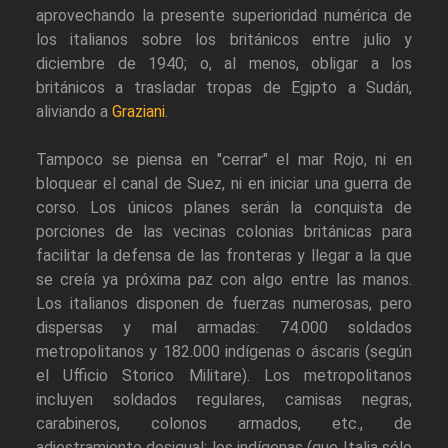
aprovechando la presente superioridad numérica de
los italianos sobre los británicos entre julio y
diciembre de 1940; o, al menos, obligar a los
británicos a trasladar tropas de Egipto a Sudán,
aliviando a
Graziani
.
Tampoco se piensa en "cerrar" el mar Rojo, ni en
bloquear el canal de Suez, ni en iniciar una guerra de
corso. Los únicos planes serán la conquista de
porciones de las vecinas colonias británicas para
facilitar la defensa de las fronteras y llegar a la que
se creía ya próxima paz con algo entre las manos.
Los italianos disponen de fuerzas numerosas, pero
dispersas y mal armadas: 74.000 soldados
metropolitanos y 182.000 indígenas o áscaris (según
el Ufficio Storico Militare). Los metropolitanos
incluyen soldados regulares, camisas negras,
carabineros, colonos armados, etc., de
adiestramiento desigual; los indígenas (que Italia sólo