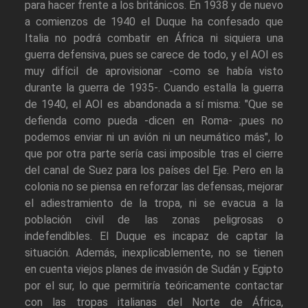
para hacer frente a los británicos. En 1938 y de nuevo
a comienzos de 1940 el Duque ha confesado que
Italia no podrá combatir en África ni siquiera una
guerra defensiva, pues se carece de todo, y el AOI es
muy difícil de aprovisionar -como se había visto
durante la guerra de 1935-. Cuando estalla la guerra
de 1940, el AOI es abandonada a sí misma: "Que se
defienda como pueda -dicen en Roma- ;pues no
podemos enviar ni un avión ni un neumático más", lo
que por otra parte sería casi imposible tras el cierre
del canal de Suez para los países del Eje. Pero en la
colonia no se piensa en reforzar las defensas, mejorar
el adiestramiento de la tropa, ni se evacua a la
población civil de las zonas peligrosas o
indefendibles. El Duque es incapaz de captar la
situación. Además, inexplicablemente, no se tienen
en cuenta viejos planes de invasión de Sudán y Egipto
por el sur, lo que permitiría teóricamente contactar
con las tropas italianas del Norte de África,