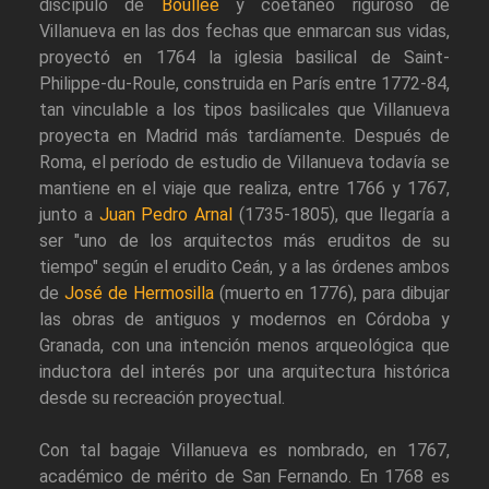
discípulo de
Boullée
y coetáneo riguroso de
Villanueva en las dos fechas que enmarcan sus vidas,
proyectó en 1764 la iglesia basilical de Saint-
Philippe-du-Roule, construida en París entre 1772-84,
tan vinculable a los tipos basilicales que Villanueva
proyecta en Madrid más tardíamente. Después de
Roma, el período de estudio de Villanueva todavía se
mantiene en el viaje que realiza, entre 1766 y 1767,
junto a
Juan Pedro Arnal
(1735-1805), que llegaría a
ser "uno de los arquitectos más eruditos de su
tiempo" según el erudito Ceán, y a las órdenes ambos
de
José de Hermosilla
(muerto en 1776), para dibujar
las obras de antiguos y modernos en Córdoba y
Granada, con una intención menos arqueológica que
inductora del interés por una arquitectura histórica
desde su recreación proyectual.
Con tal bagaje Villanueva es nombrado, en 1767,
académico de mérito de San Fernando. En 1768 es