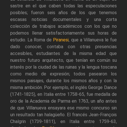
sastre en el que caben todas las especulaciones
posibles; fueron seis años de los que tenemos
escasas noticias documentales y una corta
colección de trabajos académicos con los que no
podemos llenar satisfactoriamente sus horas de
estudio. La Roma de
Piranesi
, que a Villanueva le fue
dado conocer, contaba con otras presencias
accesibles, estudiantes de la misma edad que
nuestro futuro arquitecto, que tenían en común su
interés por la ciudad de las ruinas y la lengua toscana
como medio de expresión; todos pasearon los
mismos paisajes, durante los mismos años y con la
misma ambición. Por ejemplo, el inglés George Dance
(1741-1825), en Italia entre 1758-65, fue medalla de
oro de la Academia de Parma en 1763, un año antes
de que Villanueva ensayara ese mismo concurso sin
un resultado tan halagüeño. El francés Jean-François
Chalgrin (1739-1811), en Italia entre 1759-63,