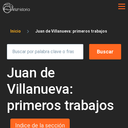
Pasar al contenido principal
Sobrescribir enlaces de ayuda a la 
Inicio
Juan de Villanueva: primeros trabajos
Juan de
Villanueva:
primeros trabajos
Indice de la sección