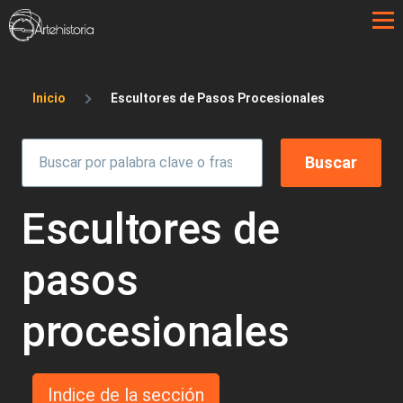
Pasar al contenido principal
Sobrescribir enlaces de ayuda a la 
Inicio
Escultores de Pasos Procesionales
Escultores de
pasos
procesionales
Indice de la sección