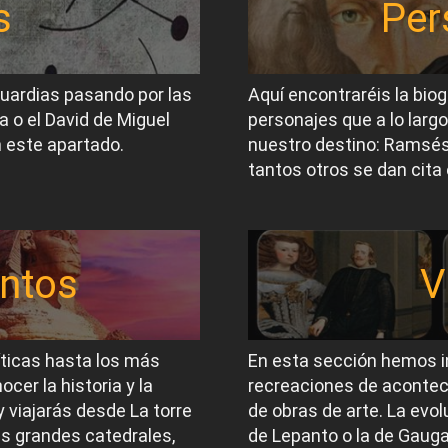
s
Per
guardias pasando por las
Aquí encontraréis la biog
a o el David de Miguel
personajes que a lo largo
 este apartado.
nuestro destino: Ramsés I
tantos otros se dan cita 
ntos
V
íticas hasta los más
En esta sección hemos i
er la historia y la
recreaciones de acontec
 viajarás desde La torre
de obras de arte. La evol
las grandes catedrales,
de Lepanto o la de Gauga