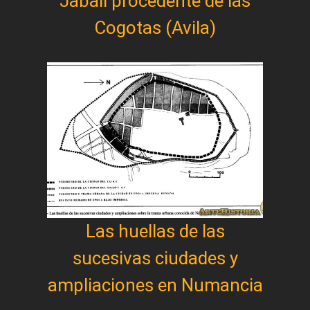
Jabalí procedente de las
Cogotas (Avila)
Las huellas de las
sucesivas ciudades y
ampliaciones en Numancia