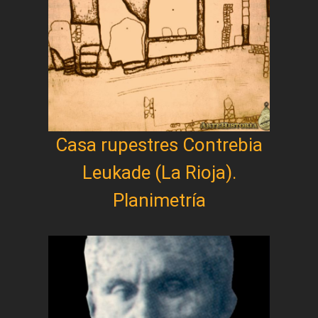
Casa rupestres Contrebia
Leukade (La Rioja).
Planimetría