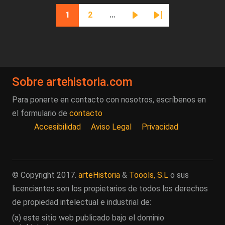
Paginación
1
2
…
Página actual
Página
Siguiente página
Última página
Sobre artehistoria.com
Para ponerte en contacto con nosotros, escríbenos en
el formulario de
contacto
Accesibilidad
Aviso Legal
Privacidad
© Copyright 2017.
arteHistoria
&
Toools, S.L
o sus
licenciantes son los propietarios de todos los derechos
de propiedad intelectual e industrial de:
(a) este sitio web publicado bajo el dominio