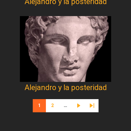
Alejandro y la posteridad
Alejandro y la posteridad
Paginación
1
2
…
Página actual
Página
Siguiente página
Última página