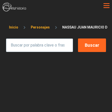
Pasar al contenido principal
Sobrescribir enlaces de ayuda a la 
Inicio
Personajes
NASSAU JUAN MAURICIO DE