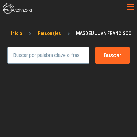
Pasar al contenido principal
Sobrescribir enlaces de ayuda a la 
Inicio
Personajes
MASDEU JUAN FRANCISCO