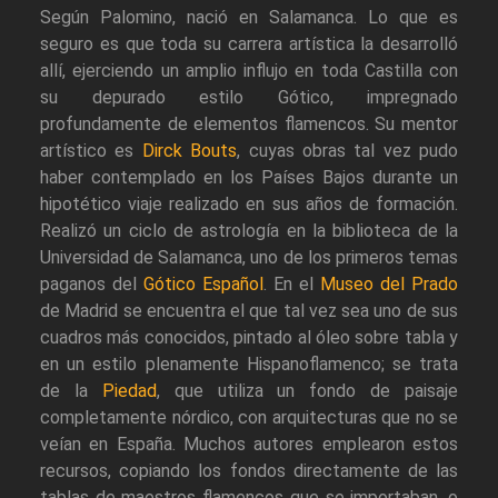
Según Palomino, nació en Salamanca. Lo que es
seguro es que toda su carrera artística la desarrolló
allí, ejerciendo un amplio influjo en toda Castilla con
su depurado estilo Gótico, impregnado
profundamente de elementos flamencos. Su mentor
artístico es
Dirck Bouts
, cuyas obras tal vez pudo
haber contemplado en los Países Bajos durante un
hipotético viaje realizado en sus años de formación.
Realizó un ciclo de astrología en la biblioteca de la
Universidad de Salamanca, uno de los primeros temas
paganos del
Gótico Español
. En el
Museo del Prado
de Madrid se encuentra el que tal vez sea uno de sus
cuadros más conocidos, pintado al óleo sobre tabla y
en un estilo plenamente Hispanoflamenco; se trata
de la
Piedad
, que utiliza un fondo de paisaje
completamente nórdico, con arquitecturas que no se
veían en España. Muchos autores emplearon estos
recursos, copiando los fondos directamente de las
tablas de maestros flamencos que se importaban, o