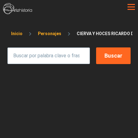
Pasar al contenido principal
Sobrescribir enlaces de ayuda a la 
Inicio
Personajes
CIERVA Y HOCES RICARDO DE 