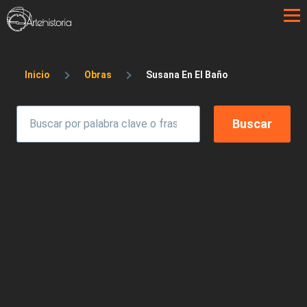
Pasar al contenido principal
Sobrescribir enlaces de ayuda a la 
Inicio
Obras
Susana En El Baño