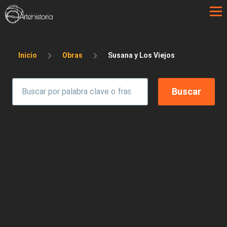
Pasar al contenido principal
Sobrescribir enlaces de ayuda a la 
Inicio
Obras
Susana y Los Viejos