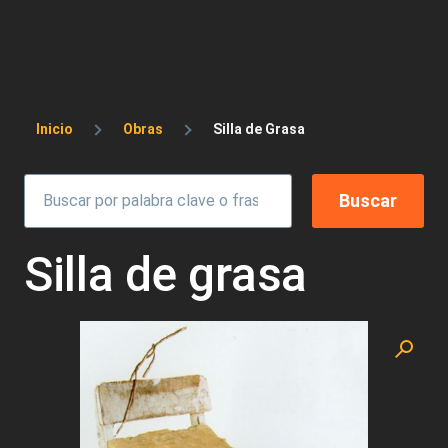
Sobrescribir enlaces de ayuda a la 
Inicio
Obras
Silla de Grasa
Silla de grasa