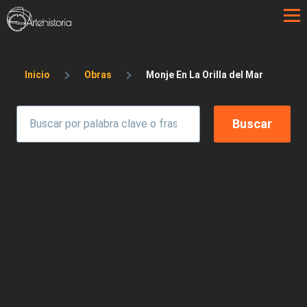
Pasar al contenido principal
Sobrescribir enlaces de ayuda a la 
Inicio
Obras
Monje En La Orilla del Mar