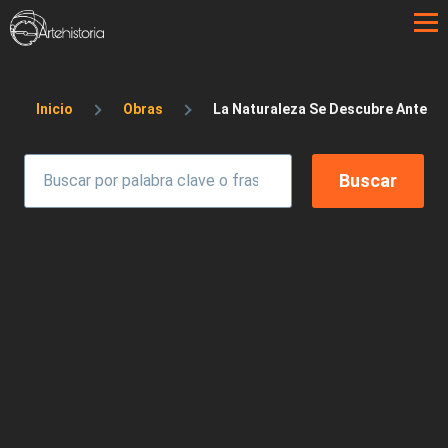
Pasar al contenido principal
Sobrescribir enlaces de ayuda a la 
Inicio
Obras
La Naturaleza Se Descubre Ante La