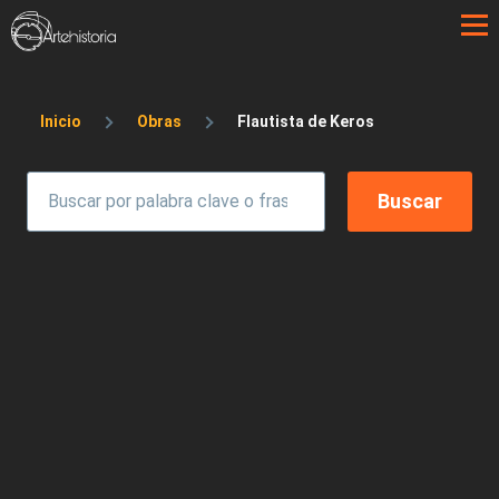
Pasar al contenido principal
Sobrescribir enlaces de ayuda a la 
Inicio
Obras
Flautista de Keros