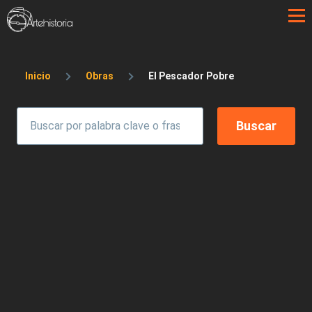
Pasar al contenido principal
Sobrescribir enlaces de ayuda a la 
Inicio
Obras
El Pescador Pobre