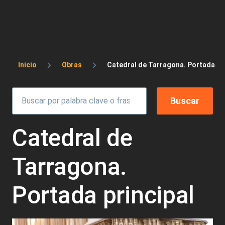
Sobrescribir enlaces de ayuda a la 
Inicio
Obras
Catedral de Tarragona. Portada Pri
Catedral de
Tarragona.
Portada principal