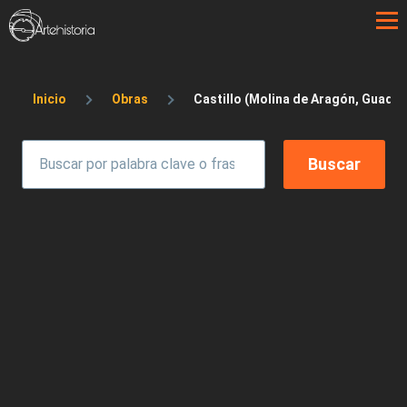
Pasar al contenido principal
Sobrescribir enlaces de ayuda a la 
Inicio
Obras
Castillo (Molina de Aragón, Guadal