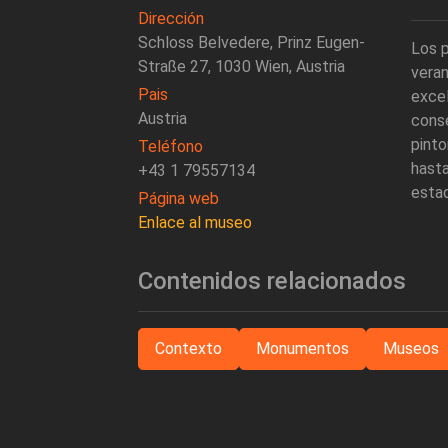
Dirección
Schloss Belvedere, Prinz Eugen-
Los 
Straße 27, 1030 Wien, Austria
veran
Pais
exce
Austria
conse
pint
Teléfono
hasta
+43 1 79557134
estad
Página web
Enlace al museo
Contenidos relacionados
Contexto
Monumentos
Museos