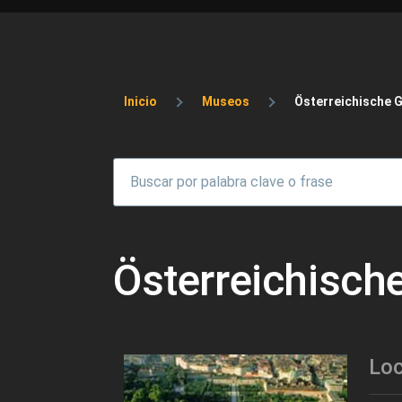
Sobrescribir enlaces 
Inicio
Museos
Österreichische G
Österreichisch
Loc