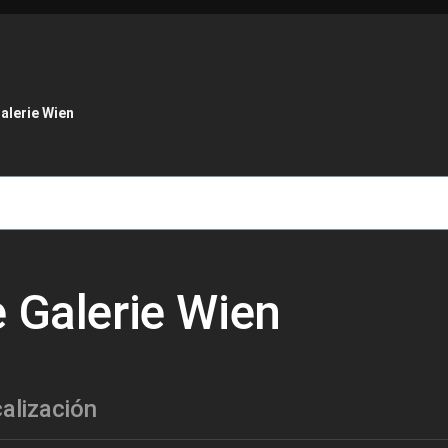
de ayuda a la navegación
alerie Wien
e Galerie Wien
alización