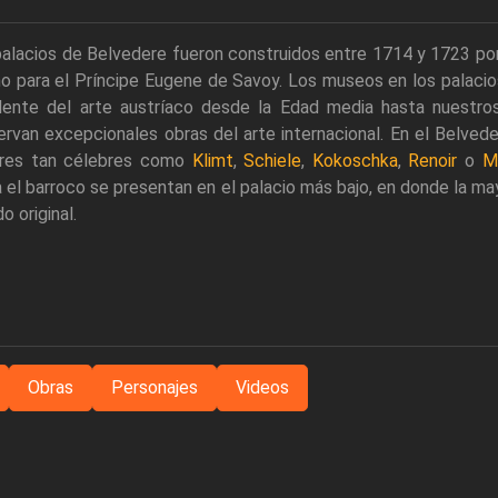
palacios de Belvedere fueron construidos entre 1714 y 1723 po
o para el Príncipe Eugene de Savoy. Los museos en los palacio
lente del arte austríaco desde la Edad media hasta nuestro
rvan excepcionales obras del arte internacional. En el Belve
ores tan célebres como
Klimt
,
Schiele
,
Kokoschka
,
Renoir
o
M
 el barroco se presentan en el palacio más bajo, en donde la ma
o original.
Obras
Personajes
Videos