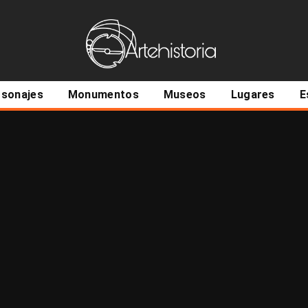
ncipal
rsonajes
Monumentos
Museos
Lugares
E