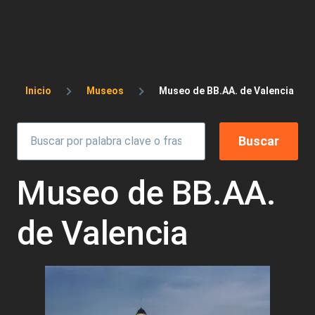
Sobrescribir enlaces de ayuda a la 
Inicio
Museos
Museo de BB.AA. de Valencia
Museo de BB.AA.
de Valencia