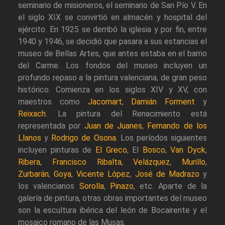
seminario de misioneros, el seminario de San Pío V. En
el siglo XIX se convirtió en almacén y hospital del
ejército. En 1925 se derribó la iglesia y por fin, entre
1940 y 1946, se decidió que pasara a sus estancias el
museo de Bellas Artes, que antes estaba en el barrio
del Carme. Los fondos del museo incluyen un
profundo repaso a la pintura valenciana, de gran peso
histórico. Comienza en los siglos XIV y XV, con
maestros como
Jacomart
,
Damián Forment
y
Reixach
. La pintura del Renacimiento está
representada por
Juan de Juanes
,
Fernando de los
Llanos
y
Rodrigo de Osona
. Los períodos siguientes
incluyen pinturas de
El Greco
, El
Bosco
,
Van Dyck
,
Ribera
,
Francisco Ribalta
,
Velázquez
,
Murillo
,
Zurbarán
,
Goya
,
Vicente López
,
José de Madrazo
y
los valencianos
Sorolla
,
Pinazo
, etc. Aparte de la
galería de pintura, otras obras importantes del museo
son la escultura ibérica del león de Bocairente y el
mosaico romano de las Musas.