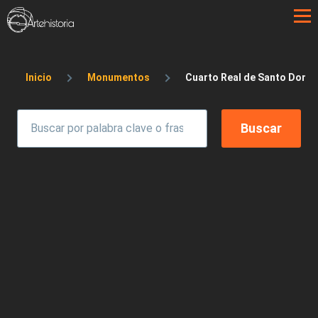
Pasar al contenido principal
Sobrescribir enlaces de ayuda a la 
Inicio
Monumentos
Cuarto Real de Santo Domi