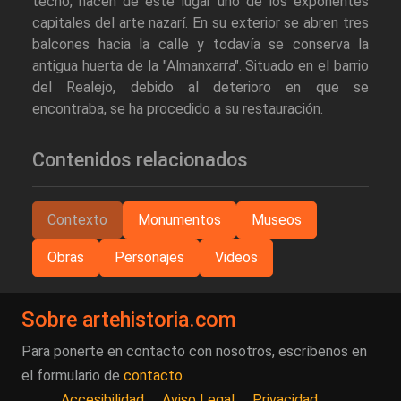
techo, hacen de este lugar uno de los exponentes
capitales del arte nazarí. En su exterior se abren tres
balcones hacia la calle y todavía se conserva la
antigua huerta de la "Almanxarra". Situado en el barrio
del Realejo, debido al deterioro en que se
encontraba, se ha procedido a su restauración.
Contenidos relacionados
Contexto
Monumentos
Museos
Obras
Personajes
Videos
Sobre artehistoria.com
Para ponerte en contacto con nosotros, escríbenos en
el formulario de
contacto
Accesibilidad
Aviso Legal
Privacidad