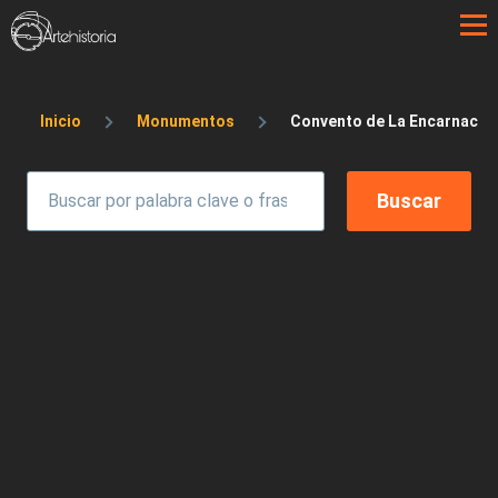
Pasar al contenido principal
Sobrescribir enlaces de ayuda a la 
Inicio
Monumentos
Convento de La Encarnació