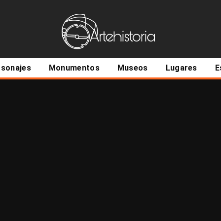
ncipal
rsonajes
Monumentos
Museos
Lugares
E