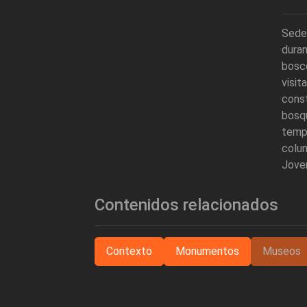
Sede
dura
bosco
visit
const
bosq
temp
colum
Joven
Contenidos relacionados
Contexto
Monumentos
Museos