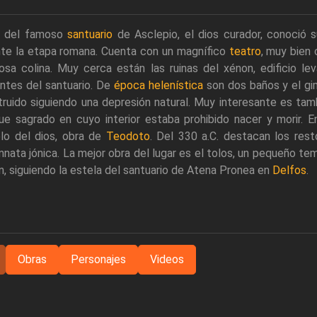
 del famoso
santuario
de Asclepio, el dios curador, conoció 
nte la etapa romana. Cuenta con un magnífico
teatro
, muy bien 
sa colina. Muy cerca están las ruinas del xénon, edificio leva
antes del santuario. De
época helenística
son dos baños y el gim
ruido siguiendo una depresión natural. Muy interesante es ta
ue sagrado en cuyo interior estaba prohibido nacer y morir. 
lo del dios, obra de
Teodoto
. Del 330 a.C. destacan los res
nata jónica. La mejor obra del lugar es el tolos, un pequeño te
, siguiendo la estela del santuario de Atena Pronea en
Delfos
.
Obras
Personajes
Videos