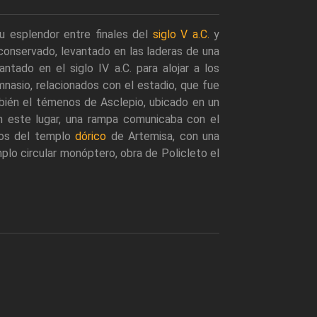
su esplendor entre finales del
siglo V a.C.
y
conservado, levantado en las laderas de una
ntado en el siglo IV a.C. para alojar a los
nasio, relacionados con el estadio, que fue
mbién el témenos de Asclepio, ubicado en un
En este lugar, una rampa comunicaba con el
tos del templo
dórico
de Artemisa, con una
mplo circular monóptero, obra de Policleto el