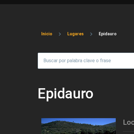
Sobrescribir enlaces 
Inicio
Lugares
Epidauro
Epidauro
Loc