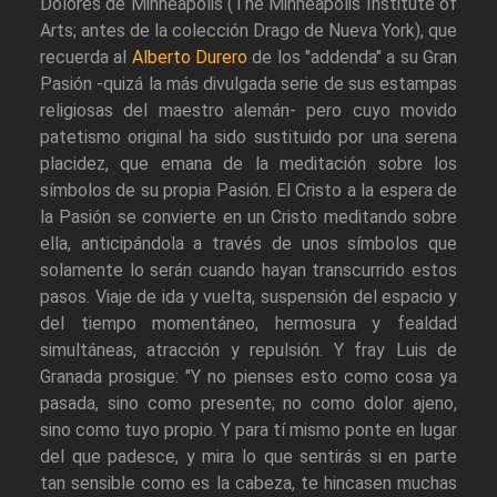
Dolores de Minneapolis (The Minneapolis Institute of
Arts; antes de la colección Drago de Nueva York), que
recuerda al
Alberto Durero
de los "addenda" a su Gran
Pasión -quizá la más divulgada serie de sus estampas
religiosas del maestro alemán- pero cuyo movido
patetismo original ha sido sustituido por una serena
placidez, que emana de la meditación sobre los
símbolos de su propia Pasión. El Cristo a la espera de
la Pasión se convierte en un Cristo meditando sobre
ella, anticipándola a través de unos símbolos que
solamente lo serán cuando hayan transcurrido estos
pasos. Viaje de ida y vuelta, suspensión del espacio y
del tiempo momentáneo, hermosura y fealdad
simultáneas, atracción y repulsión. Y fray Luis de
Granada prosigue: "Y no pienses esto como cosa ya
pasada, sino como presente; no como dolor ajeno,
sino como tuyo propio. Y para tí mismo ponte en lugar
del que padesce, y mira lo que sentirás si en parte
tan sensible como es la cabeza, te hincasen muchas