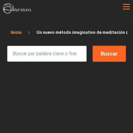
Pasar al contenido principal
Sobrescribir enlaces de ayuda a la 
Inicio
Un nuevo método imaginativo de meditación dev