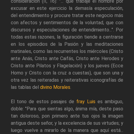
consideración (II, 16): "... que trabaje el hombre por
excusar en este ejercicio la demasía especulación,
del entendimiento y procure tratar este negocio más
con afectos y sentimientos de la voluntad, que con
discursos y especulaciones de entendimiento...". Por
todas estas razones, la figuración tiende a centrarse
en los episodios de la Pasión y las meditaciones
matinales, como las recurrentes los miércoles (Cristo
ante Anás, Cristo ante Caifás, Cristo ante Herodes y
Cristo ante Pilatos y Flagelación) y los jueves (Ecce
Homo y Cristo con la cruz a cuestas), que son una y
otra vez las reiteradas y reiterativas iconografías de
las tablas del
divino Morales
.
El tono de estos pasajes de
fray Luis
es ambiguo,
doble: "Para que sientas algo, ánima mía, deste paso
tan doloroso, pon primero ante tus ojos la imagen
antigua deste señor, y la excelencia de sus virtudes; y
luego vuelve a mirarlo de la manera que aquí está...