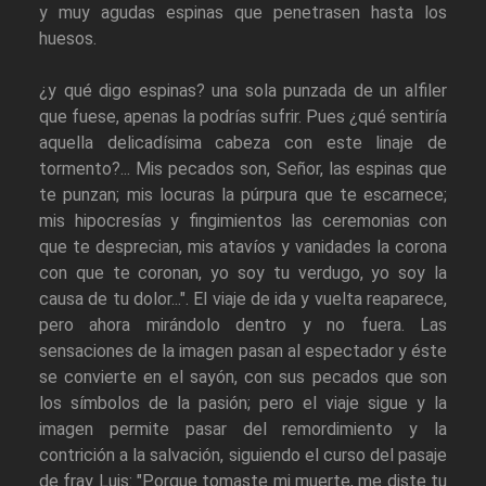
y muy agudas espinas que penetrasen hasta los
huesos.
¿y qué digo espinas? una sola punzada de un alfiler
que fuese, apenas la podrías sufrir. Pues ¿qué sentiría
aquella delicadísima cabeza con este linaje de
tormento?... Mis pecados son, Señor, las espinas que
te punzan; mis locuras la púrpura que te escarnece;
mis hipocresías y fingimientos las ceremonias con
que te desprecian, mis atavíos y vanidades la corona
con que te coronan, yo soy tu verdugo, yo soy la
causa de tu dolor...". El viaje de ida y vuelta reaparece,
pero ahora mirándolo dentro y no fuera. Las
sensaciones de la imagen pasan al espectador y éste
se convierte en el sayón, con sus pecados que son
los símbolos de la pasión; pero el viaje sigue y la
imagen permite pasar del remordimiento y la
contrición a la salvación, siguiendo el curso del pasaje
de fray Luis: "Porque tomaste mi muerte, me diste tu