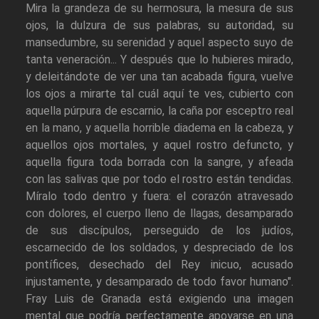
Mira la grandeza de su hermosura, la mesura de sus
ojos, la dulzura de sus palabras, su autoridad, su
mansedumbre, su serenidad y aquel aspecto suyo de
tanta veneración... Y después que lo hubieres mirado,
y deleitándote de ver una tan acabada figura, vuelve
los ojos a mirarte tal cuál aquí te ves, cubierto con
aquella púrpura de escarnio, la caña por esceptro real
en la mano, y aquella horrible diadema en la cabeza, y
aquellos ojos mortales, y aquel rostro defuncto, y
aquella figura toda borrada con la sangre, y afeada
con las salivas que por todo el rostro están tendidas.
Míralo todo dentro y fuera: el corazón atravesado
con dolores, el cuerpo lleno de llagas, desamparado
de sus discípulos, perseguido de los judíos,
escarnecido de los soldados, y despreciado de los
pontífices, desechado del Rey inicuo, acusado
injustamente, y desamparado de todo favor humano".
Fray Luis de Granada está exigiendo una imagen
mental que podría perfectamente apoyarse en una