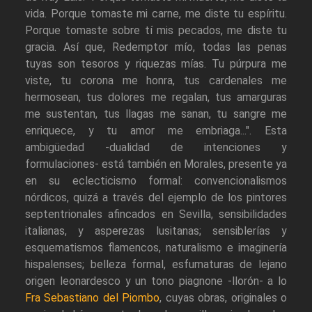
vida. Porque tomaste mi carne, me diste tu espíritu.
Porque tomaste sobre tí mis pecados, me diste tu
gracia. Así que, Redemptor mío, todas las penas
tuyas son tesoros y riquezas mías. Tu púrpura me
viste, tu corona me honra, tus cardenales me
hermosean, tus dolores me regalan, tus amarguras
me sustentan, tus llagas me sanan, tu sangre me
enriquece, y tu amor me embriaga...". Esta
ambigüedad -dualidad de intenciones y
formulaciones- está también en Morales, presente ya
en su eclecticismo formal: convencionalismos
nórdicos, quizá a través del ejemplo de los pintores
septentrionales afincados en Sevilla, sensibilidades
italianas, y asperezas lusitanas; sensiblerías y
esquematismos flamencos, naturalismo e imaginería
hispalenses; belleza formal, esfumaturas de lejano
origen leonardesco y un tono piagnone -llorón- a lo
Fra Sebastiano del Piombo
, cuyas obras, originales o