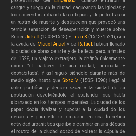
protestantes del
Emperador
cuando entraron a
sangre y fuego en la ciudad, saqueando las iglesias y
los conventos, robando las reliquias y dejando tras sí
un rastro de muerte y destrucción que provocó una
terrible sensación de desesperación y muerte sobre
Roma.
Julio II
(1503-1513) y
León X
(1513-1521), con
la ayuda de
Miguel Ángel
y de
Rafael
, habían llenado
la ciudad de obras de arte y de belleza, pero, a finales
de 1528, un viajero extranjero la definía únicamente
como "el cadáver de una ciudad, arruinada y
deshabitada". Y así siguió siéndolo durante más de
medio siglo, hasta que
Sixto V
(1585-1590) llegó al
solio pontificio y decidió sacar a la ciudad de su
postración devolviéndole el esplendor que había
alcanzado en los tiempos imperiales. La ciudad de los
papas debía rivalizar y superar a la ciudad de los
césares y para ello se embarcó en una frenética
actividad urbanística que iba a cambiar en una década
el rostro de la ciudad: acabó de voltear la cúpula de