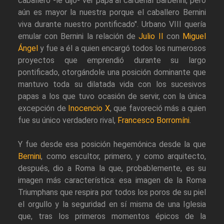
caballero -le dijo- ver papa al cardenal Barberini, pero
aún es mayor la nuestra porque el caballero Bernini
viva durante nuestro pontificado". Urbano VIII quería
emular con Bernini la relación de
Julio II
con
Miguel
Ángel
y fue a él a quien encargó todos los numerosos
proyectos que emprendió durante su largo
pontificado, otorgándole una posición dominante que
mantuvo toda su dilatada vida con los sucesivos
papas a los que tuvo ocasión de servir, con la única
excepción de
Inocencio X
, que favoreció más a quien
fue su único verdadero rival,
Francesco Borromíni
.
Y fue desde esa posición hegemónica desde la que
Bernini
, como escultor, primero, y como arquitecto,
después, dio a Roma la que, probablemente, es su
imagen más característica: esa imagen de la Roma
Triumphans que respira por todos los poros de su piel
el orgullo y la seguridad en sí misma de una Iglesia
que, tras los primeros momentos épicos de la