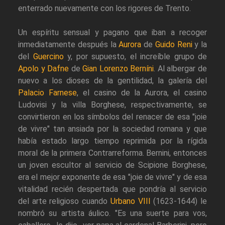
enterrado nuevamente con los rigores de Trento.
Un espíritu sensual y pagano que iban a recoger
inmediatamente después la
Aurora
de
Guido Reni
y la
del
Guercino
y, por supuesto, el increíble grupo de
Apolo y Dafne
de
Gian Lorenzo Berníni
. Al albergar de
nuevo a los dioses de la gentilidad, la galería del
Palacio Farnese
, el casino de la Aurora, el casino
Ludovisi y la villa Borghese, respectivamente, se
convirtieron en los símbolos del renacer de esa "joie
de vivre" tan ansiada por la sociedad romana y que
había estado largo tiempo reprimida por la rígida
moral de la primera Contrarreforma. Bernini, entonces
un joven escultor al servicio de Scipione Borghese,
era el mejor exponente de esa "joie de vivre" y de esa
vitalidad recién despertada que pondría al servicio
del arte religioso cuando
Urbano VIII
(1623-1644) le
nombró su artista áulico. "Es una suerte para vos,