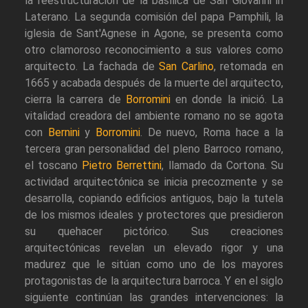
la reestructuración de la basílica de San Giovanni in
Laterano. La segunda comisión del papa Pamphili, la
iglesia de Sant'Agnese in Agone, se presenta como
otro clamoroso reconocimiento a sus valores como
arquitecto. La fachada de
San Carlino
, retomada en
1665 y acabada después de la muerte del arquitecto,
cierra la carrera de
Borromini
en donde la inició. La
vitalidad creadora del ambiente romano no se agota
con
Bernini
y
Borromini
. De nuevo, Roma hace a la
tercera gran personalidad del pleno Barroco romano,
el toscano
Pietro Berrettini
, llamado da Cortona. Su
actividad arquitectónica se inicia precozmente y se
desarrolla, copiando edificios antiguos, bajo la tutela
de los mismos ideales y protectores que presidieron
su quehacer pictórico. Sus creaciones
arquitectónicas revelan un elevado rigor y una
madurez que le sitúan como uno de los mayores
protagonistas de la arquitectura barroca. Y en el siglo
siguiente continúan las grandes intervenciones: la