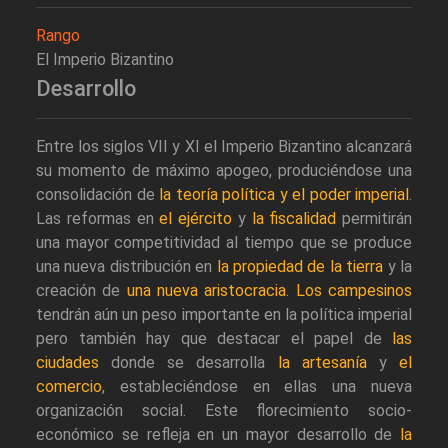
Rango
El Imperio Bizantino
Desarrollo
Entre los siglos VII y XI el Imperio Bizantino alcanzará
su momento de máximo apogeo, produciéndose una
consolidación de
la teoría política y el poder imperial
.
Las reformas en
el ejército
y
la fiscalidad
permitirán
una mayor competitividad al tiempo que se produce
una nueva distribución en
la propiedad de la tierra
y la
creación de
una nueva aristocracia
.
Los campesinos
tendrán aún un peso importante en la política imperial
pero también hay que destacar el papel de
las
ciudades
donde se desarrolla
la artesanía
y
el
comercio
, estableciéndose en ellas una nueva
organización social. Este florecimiento socio-
económico se refleja en un mayor desarrollo de
la