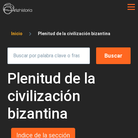
Pasar al contenido principal
Sobrescribir enlaces de ayuda a la 
Inicio
Plenitud de la civilización bizantina
Plenitud de la
civilización
bizantina
Indice de la sección