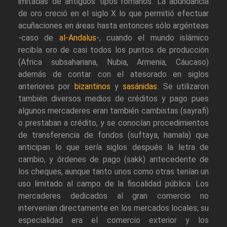
imitadas de antiguos tipos romanos. La abundancia
de oro creció en el siglo X lo que permitió efectuar
acuñaciones en áreas hasta entonces sólo argénteas
-caso de
al-Andalus
-, cuando el mundo islámico
recibía oro de casi todos los puntos de producción
(Africa subsahariana, Nubia, Armenia, Cáucaso)
además de contar con el atesorado en siglos
anteriores por
bizantinos
y
sasánidas
. Se utilizaron
también diversos medios de créditos y pago pues
algunos mercaderes eran también cambistas (sayrafi)
o prestaban a crédito, y se conocían procedimientos
de transferencia de fondos (suftaya, hamala) que
anticipan lo que sería siglos después la letra de
cambio, y órdenes de pago (sakk) antecedente de
los cheques, aunque tanto unos como otras tenían un
uso limitado al campo de la fiscalidad pública. Los
mercaderes dedicados al gran comercio no
intervenían directamente en los mercados locales; su
especialidad era el comercio exterior y los