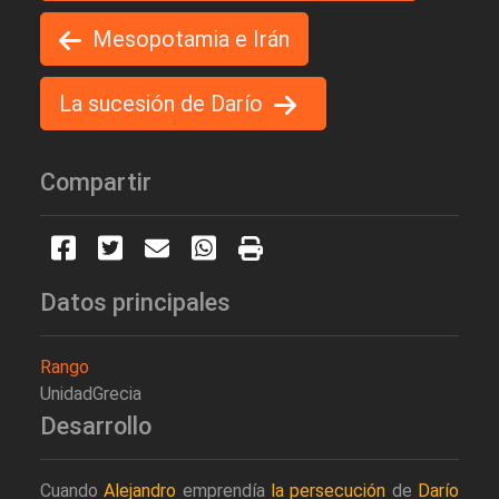
Mesopotamia e Irán
La sucesión de Darío
Compartir
Datos principales
Rango
UnidadGrecia
Desarrollo
Cuando
Alejandro
emprendía
la persecución
de
Darío