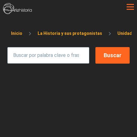
Pasar al contenido principal
Sobrescribir enlaces de ayuda a la 
Inicio
La Historia y sus protagonistas
Unidad d