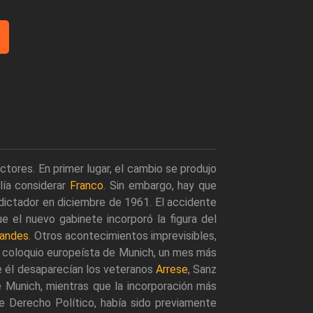
ctores. En primer lugar, el cambio se produjo
lía considerar
Franco
. Sin embargo, hay que
dictador en diciembre de 1961. El accidente
e el nuevo gabinete incorporó la figura del
andes
. Otros acontecimientos imprevisibles,
 coloquio europeísta de Munich, un mes más
De él desaparecían los veteranos
Arrese
, Sanz
e Munich, mientras que la incorporación más
 de Derecho Político, había sido previamente