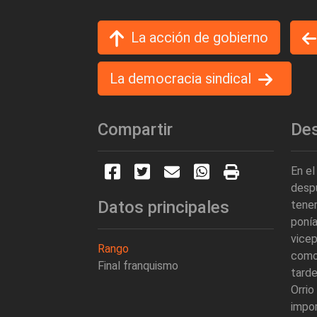
La acción de gobierno
La democracia sindical
Compartir
Des
En el
despu
Datos principales
tener
ponía
vicep
Rango
como 
Final franquismo
tarde
Orri
impo