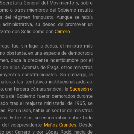
Secretaría General del Movimiento y, sobre
Como a otros miembros del Gobierno resulta
icas del régimen franquista. Aunque se había
ma administrativa, su deseo de promover un
 tanto con Solís como con
Carrero
.
raga fue, sin lugar a dudas, el ministro más
 no obstante, en una especie de democracia
imen, dada la creciente incertidumbre por el
po de ellos. Además de Fraga, otros ministros
royectos constitucionales. Sin embargo, la
turas las tentativas institucionalizadoras.
, una tercera cámara sindical, la
Sucesión
o
dencia del Gobierno fueron demorados durante
do tras el reajuste ministerial de 1965, se
as. Por un lado, había un sector de ministros
icas. Entre ellos, se encontraban sobre todo
y del vicepresidente
Muñoz Grandes
. Desde
ado por Carrero y por López Rodó, hacía de