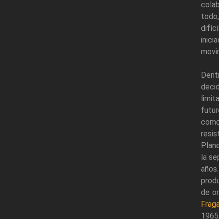
cola
todo
difíc
inic
movi
Dentr
deci
limit
futu
como
resis
Plane
la se
años.
produ
de or
Frag
1965