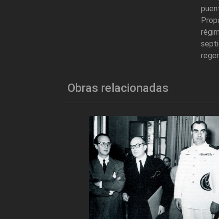
puent
Propa
régim
sept
regen
Obras relacionadas