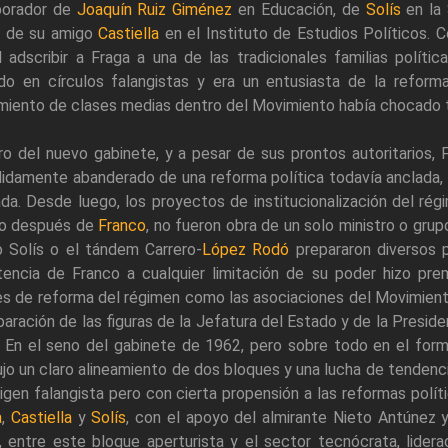
borador de
Joaquín Ruiz Giménez
en Educación, de
Solís
en la 
, de su amigo
Castiella
en el Instituto de Estudios Políticos. 
il adscribir a Fraga a una de las tradicionales familias polít
iado en círculos falangistas y era un entusiasta de la refor
miento de clases medias dentro del Movimiento había chocado
o del nuevo gabinete, y a pesar de sus prontos autoritarios, F
didamente abanderado de una reforma política todavía anclada,
ada. Desde luego, los proyectos de institucionalización del rég
ro después de
Franco
, no fueron obra de un solo ministro o gru
 Solís o el tándem Carrero-
López Rodó
prepararon diversos p
tencia de Franco a cualquier limitación de su poder hizo prema
s de reforma del régimen como las asociaciones del Movimiento
paración de las figuras de la Jefatura del Estado y de la Presi
 En el seno del gabinete de 1962, pero sobre todo en el forma
jo un claro alineamiento de dos bloques y una lucha de tendenci
igen falangista pero con cierta propensión a las reformas polít
a
,
Castiella
y
Solís
, con el apoyo del almirante Nieto Antúnez 
, entre este bloque aperturista y el sector tecnócrata, lider