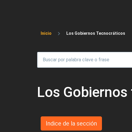
Sobrescribir enlaces 
Inicio
Los Gobiernos Tecnocráticos
Los Gobiernos 
Indice de la sección