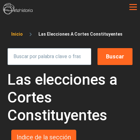
Pasar al contenido principal
Sobrescribir enlaces de ayuda a la 
Inicio
Las Elecciones A Cortes Constituyentes
Las elecciones a
Cortes
Constituyentes
Indice de la sección