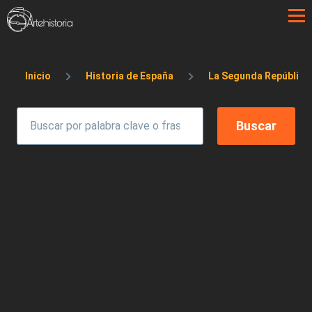
Pasar al contenido principal
Sobrescribir enlaces de ayuda a la 
Inicio
Historia de España
La Segunda República