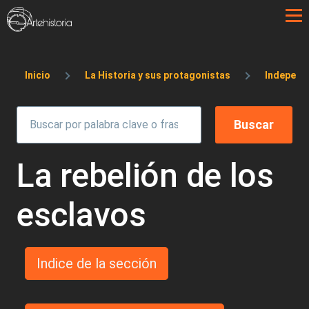
Pasar al contenido principal
Sobrescribir enlaces de ayuda a la 
Inicio
La Historia y sus protagonistas
Independ
La rebelión de los
esclavos
Indice de la sección