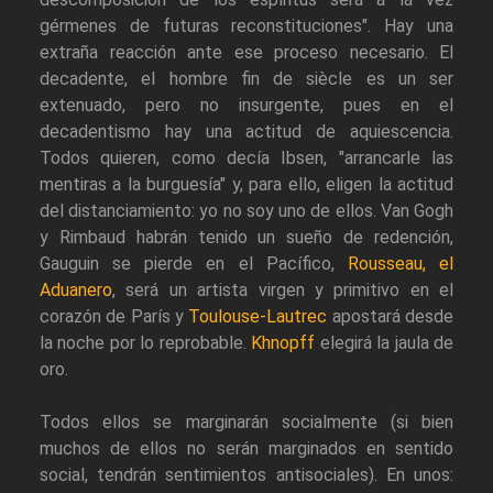
gérmenes de futuras reconstituciones". Hay una
extraña reacción ante ese proceso necesario. El
decadente, el hombre fin de siècle es un ser
extenuado, pero no insurgente, pues en el
decadentismo hay una actitud de aquiescencia.
Todos quieren, como decía Ibsen, "arrancarle las
mentiras a la burguesía" y, para ello, eligen la actitud
del distanciamiento: yo no soy uno de ellos. Van Gogh
y Rimbaud habrán tenido un sueño de redención,
Gauguin se pierde en el Pacífico,
Rousseau, el
Aduanero
, será un artista virgen y primitivo en el
corazón de París y
Toulouse-Lautrec
apostará desde
la noche por lo reprobable.
Khnopff
elegirá la jaula de
oro.
Todos ellos se marginarán socialmente (si bien
muchos de ellos no serán marginados en sentido
social, tendrán sentimientos antisociales). En unos: