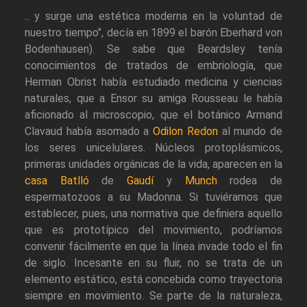
.. y surge una estética moderna en la voluntad de
nuestro tiempo", decía en 1899 el barón Eberhard von
Bodenhausen). Se sabe que Beardsley tenía
conocimientos de tratados de embriología, que
Herman Obrist había estudiado medicina y ciencias
naturales, que a Ensor su amiga Rousseau le había
aficionado al microscopio, que el botánico Armand
Clavaud había asomado a
Odilon Redon
al mundo de
los seres unicelulares. Núcleos protoplásmicos,
primeras unidades orgánicas de la vida, aparecen en la
casa Batlló
de
Gaudí
y
Munch
rodea de
espermatozoos a su Madonna. Si tuviéramos que
establecer, pues, una normativa que definiera aquello
que es prototípico del movimiento, podríamos
convenir fácilmente en que la línea invade todo el fin
de siglo. Incesante en su fluir, no se trata de un
elemento estático, está concebida como trayectoria
siempre en movimiento. Se parte de la naturaleza,