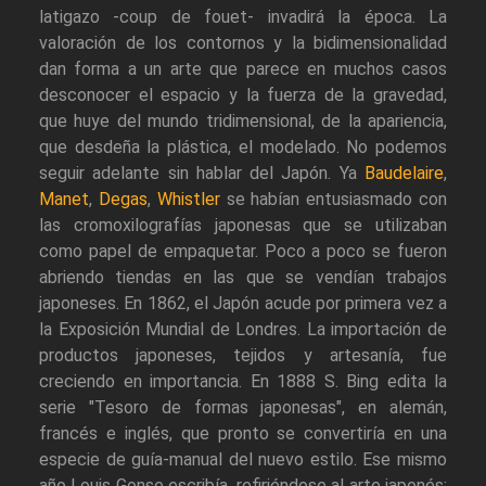
latigazo -coup de fouet- invadirá la época. La
valoración de los contornos y la bidimensionalidad
dan forma a un arte que parece en muchos casos
desconocer el espacio y la fuerza de la gravedad,
que huye del mundo tridimensional, de la apariencia,
que desdeña la plástica, el modelado. No podemos
seguir adelante sin hablar del Japón. Ya
Baudelaire
,
Manet
,
Degas
,
Whistler
se habían entusiasmado con
las cromoxilografías japonesas que se utilizaban
como papel de empaquetar. Poco a poco se fueron
abriendo tiendas en las que se vendían trabajos
japoneses. En 1862, el Japón acude por primera vez a
la Exposición Mundial de Londres. La importación de
productos japoneses, tejidos y artesanía, fue
creciendo en importancia. En 1888 S. Bing edita la
serie "Tesoro de formas japonesas", en alemán,
francés e inglés, que pronto se convertiría en una
especie de guía-manual del nuevo estilo. Ese mismo
año Louis Gonse escribía, refiriéndose al arte japonés: