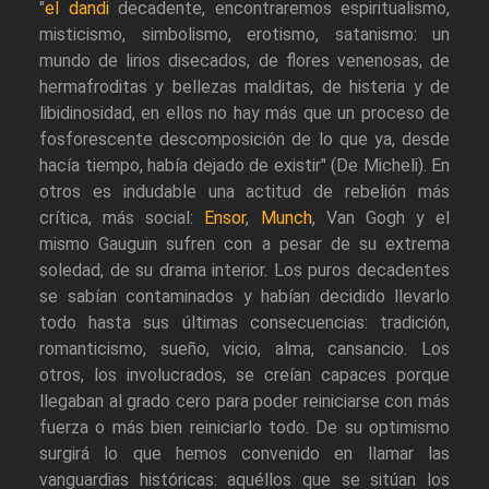
"
el dandi
decadente, encontraremos espiritualismo,
misticismo, simbolismo, erotismo, satanismo: un
mundo de lirios disecados, de flores venenosas, de
hermafroditas y bellezas malditas, de histeria y de
libidinosidad, en ellos no hay más que un proceso de
fosforescente descomposición de lo que ya, desde
hacía tiempo, había dejado de existir" (De Micheli). En
otros es indudable una actitud de rebelión más
crítica, más social:
Ensor
,
Munch
, Van Gogh y el
mismo Gauguin sufren con a pesar de su extrema
soledad, de su drama interior. Los puros decadentes
se sabían contaminados y habían decidido llevarlo
todo hasta sus últimas consecuencias: tradición,
romanticismo, sueño, vicio, alma, cansancio. Los
otros, los involucrados, se creían capaces porque
llegaban al grado cero para poder reiniciarse con más
fuerza o más bien reiniciarlo todo. De su optimismo
surgirá lo que hemos convenido en llamar las
vanguardias históricas: aquéllos que se sitúan los