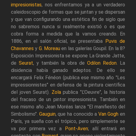
impresionistas
, nos enfrentamos ya a un verdadero
caleidoscopio de formas que se juntan y se dispersan
y que van configurando una estética fin de siglo que
no sabremos nunca si realmente existió o es que
cobra forma a medida que la vamos creando. En
1886, en el salón oficial, se presentaba
Puvis de
Chavannes
y
G. Moreau
en las galerías Goupil. En la 8?
Exposición Impresionista se expone La Grande Jatte,
de
Seurat
, y también la obra de
Odilon Redon
. La
disidencia había ganado adeptos. De ello se
encargará Felix Fénéon (publica ese mismo año "Les
impressionnistes" en defensa de la pintura científica
del joven Seurat).
Zola
publica "L'Oeuvre", la historia
del fracaso de un pintor impresionista. También en
ese mismo año Jean Moréas lanza "El manifiesto del
Simbolismo".
Gauguin
, que ha conocido a
Van Gogh
en
París, ya sueña con el trópico, pero simplemente se
va por primera vez a
Pont-Aven
; allí entrará en
contacto con
Bernard
, quien se opone violentamente