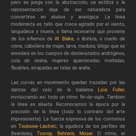
pero se juega con la abstracción, se estiliza y la
representación deja de ser naturalista para
convertirse en alusiva y analógica. La línea
modernista es tallo que crece agitado por el viento,
languidece y muere, o llama incesante que proviene
de los infiernos de
W. Blake
, o libélula, o cuello de
cisne, cabellera de mujer, larva, medusa, látigo que se
enredará en los cuerpos de deslavazados andróginos,
cola de sirena, mujeres apanteradas, mórbidas,
flexibles, atrapadas en telas de araña.
Las curvas en movimiento quedan trazadas por las
danzas del velo de la bailarina
Loïe Fuller
,
involucrando así todo un ritmo fin-de-siglo. También
la línea es silueta. Reconocemos la época por la
precisión de la línea (todo lo contrario del arte
impresionista). La fuerza expresiva de los contornos
en
Toulouse-Lautrec
, la agudeza de los perfiles de
Beardsley,
Toorop
,
Behrens
,
Moser
. El ritmo, el