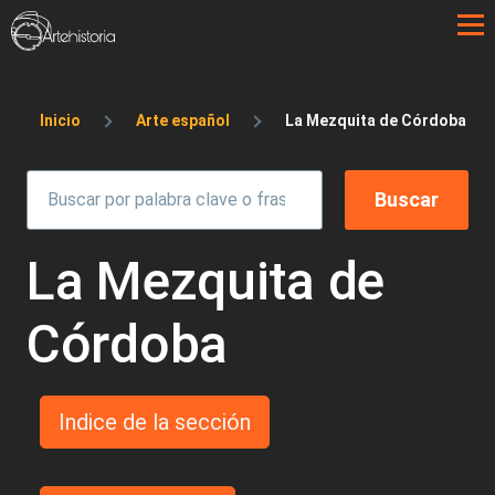
Pasar al contenido principal
Sobrescribir enlaces de ayuda a la 
Inicio
Arte español
La Mezquita de Córdoba
La Mezquita de
Córdoba
Indice de la sección