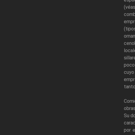
(véa
comb
empre
(tip
ornam
cenob
loca
silla
poco 
cuyo
empr
tanto
Comie
obras
Su d
carac
por 