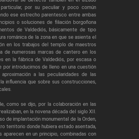
particular, por su peculiar y poco común
siendo ese estrecho parentesco entre ambas
ncipios o soluciones de filiación borgoñona
ementos de Valdediós, básicamente de tipo
tura románica de la zona en que se asienta el
ción en los trabajos del templo de maestros
cia de numerosas marcas de cantero en los
es en la fábrica de Valdediós, por escasa o
 por introducirnos de lleno en una cuestión
 aproximación a las peculiaridades de las
 la influencia que sobre sus construcciones,
cales.
e, como se dijo, por la colaboración en las
ealizaban, en la novena década del siglo XII.
so de implantación monumental de la Orden,
ro territorio donde hubiera estado asentada,
s aparecen en un principio, combinadas con