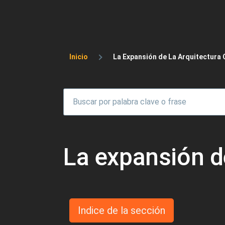
Sobrescribir enlaces 
Inicio
La Expansión de La Arquitectura 
La expansión de
Indice de la sección