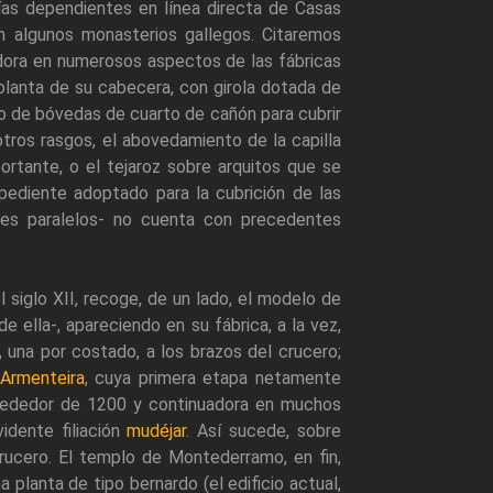
ías dependientes en línea directa de Casas
ón algunos monasterios gallegos. Citaremos
eudora en numerosos aspectos de las fábricas
 planta de su cabecera, con girola dotada de
eo de bóvedas de cuarto de cañón para cubrir
otros rasgos, el abovedamiento de la capilla
ortante, o el tejaroz sobre arquitos que se
xpediente adoptado para la cubrición de las
jes paralelos- no cuenta con precedentes
el siglo XII, recoge, de un lado, el modelo de
e ella-, apareciendo en su fábrica, a la vez,
 una por costado, a los brazos del crucero;
Armenteira
, cuya primera etapa netamente
rededor de 1200 y continuadora en muchos
dente filiación
mudéjar
. Así sucede, sobre
crucero. El templo de Montederramo, en fin,
planta de tipo bernardo (el edificio actual,