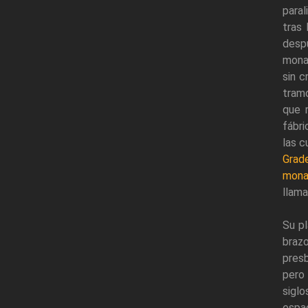
paral
tras
desp
mona
sin c
tram
que 
fábri
las c
Grad
mona
llama
Su pl
braz
presb
pero
siglo
espa