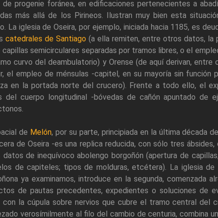
s de progenie foránea, en edificaciones pertenecientes a abad
adas más allá de los Pirineos. Ilustran muy bien esta situaci
o. La iglesia de Oseira, por ejemplo, iniciada hacia 1185, es d
as
catedrales de Santiago
(a ella remiten, entre otros datos, la
 capillas semicirculares separadas por tramos libres, o el empl
amo curvo del deambulatorio) y Orense (de aquí derivan, entre 
, el empleo de ménsulas -capitel, en su mayoría sin función p
iza en la portada norte del crucero). Frente a todo ello, el e
s del cuerpo longitudinal -bóvedas de cañón apuntado de e
ctonos.
bacial de
Melón
, por su parte, principiada en la última década d
era de Oseira -es una replica reducida, con sólo tres ábsides, d
 datos de inequívoco abolengo borgoñón (apertura de capillas,
los de capiteles; tipos de molduras, etcétera). La iglesia de
oñona ya examinamos, introduce en la segunda, comenzada al
ctos de pautas precedentes, expedientes o soluciones de evi
 con la cúpula sobre nervios que cubre el tramo central del 
ado verosímilmente al filo del cambio de centuria, combina una 