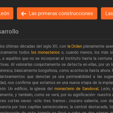
León
Las primeras construcciones
Las
arrollo
os últimas décadas del siglo XII, con
la Orden
plenamente asenta
ticamente todos
los monasterios
o, cuando menos, los más si
, a aquéllos que no se incorporan al Instituto hasta la centuri
itivas. Al valorarlas conjuntamente se detecta en ellas, por un 
pirenica, básicamente borgoñona, como acontecía hasta ahora. P
lanteamientos que denotan ya una permeabilidad a las suger
dad, nos confirma que estamos en una nueva etapa de la impla
ón. Un edificio, la iglesia del
monasterio de Sandoval
, León, 
amente, y también, como se verá, por su significación- nuestra 
tres cortas naves -sólo tres tramos-, crucero saliente, con d
esta por tres capillas semicirculares, la central destacada, t
onstrucción de este templo se llevó a cabo en dos etapas muy