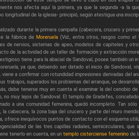
mente nos afecta aquí la primera, ya que la segunda -a la que
o longitudinal de la iglesia- principió, según atestigua una inscri
alizado durante la primera campaña (cabecera, crucero y primer
ce la fábrica de
Moreruela
(Vid., entre otros, rasgos como el t
les de nervios, sistemas de apeo, modelos de capiteles y otr
cto de la actividad de un taller de formación y extracción more
estigioso tiene para la abacial de Sandoval, posee también un in
reruela, ya que, debiendo ser datado el inicio de Sandoval, vi
 viene a confirmar con rotundidad impresiones derivadas del aná
us trabajos, superados los problemas del arranque, se desarrolla
ás, debe tenerse muy en cuenta al examinar la del cenobio d
o, no muy lejos de Sandoval. El templo de Gradefes, concebido a
inado a una comunidad femenina, quedó incompleto. Tan sólo 
al, la cabecera, la zona baja del crucero y parte del muro meridi
a, ofrece inequívocos puntos de contacto con el esquema utili
ngencialidad de las tres capillas radiales, semicirculares, que 
ene tenerlo en cuenta, en un
templo cisterciense femenino
de l