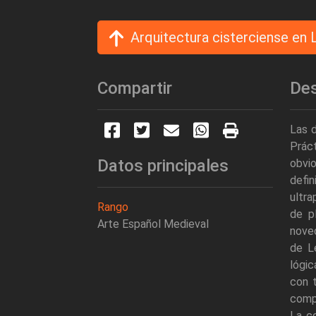
Arquitectura cisterciense en 
Compartir
Des
Las d
Prác
Datos principales
obvio
defin
ultra
Rango
de p
Arte Español Medieval
nove
de Le
lógic
con 
compu
La c