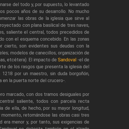
inarse del todo y, por supuesto, lo levantado
 los pocos años de su desarrollo. No mucho
enzar las obras de la iglesia que sirve al
Proyectado con plana basilical de tres naves,
es, saliente el central, todos precedidos de
rdo con el esquema concebido. En las zonas
or cierto, son evidentes sus deudas con la
teles; modelos de canecillos; organización de
nas, etcétera). El impacto de
Sandoval
-el de
te de los rasgos que presenta la iglesia del
en 1218 por un maestro, sin duda borgoñón,
 en la puerta norte del crucero-.
ucero marcado, con dos tramos desiguales por
central saliente, todos con parcela recta
ia de ella, de hecho, por su mayor longitud,
r momento, retomándose las obras casi tres
d era menor y, por tanto, sus exigencias de
 Sandoval se detecta también en el alzado