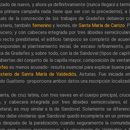
izado de nuevo, y ahora ya definitivamente (nunca llegará a term
 la primera campaña nada tiene que ver con lo precedente), a
ués de la concreción de los trabajos de Gradefes debieron com
sterio, también
femenino
y leonés, de
Santa María de Carrizo
. 
rucero, y con cabecera integrada por tres ábsides semicircular
o recto presbiterial, el edificio tampoco se completó de acue
responden al planteamiento inicial, de escaso refinamiento, p
ca de Gradefes y, sobre todo, con la de Sandoval (tipos de capi
ubiertas del conjunto de la capilla mayor; composición de venta
efes
es menos acusado- resulta esencial para explicar buena par
sterio de Santa María de Valdediós
, Asturias. Fue iniciada 
do Gualterio -proporciona ambos datos una inscripción localizada
anta, de cruz latina, con tres naves en el cuerpo principal, cr
o, y cabecera integrada por tres ábsides semicirculares, el 
iteral, es muy similar a la de Sandoval. Solamente se diferenc
 no debe olvidarse que Sandoval quedó incompleta en un prime
s después de la paralización, cuando seguramente la comunida
cio eran menos pretenciosas. La vinculación de Valdediós a