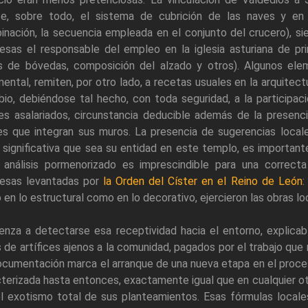
se, sobre todo, el sistema de cubrición de las naves y en 
inación, la secuencia empleada en el conjunto del crucero), 
sas el responsable del empleo en la iglesia asturiana de pri
os de bóvedas, composición del alzado y otros). Algunos el
ental, remiten, por otro lado, a recetas usuales en la arquitec
io, debiéndose tal hecho, con toda seguridad, a la participa
les asalariados, circunstancia deducible además de la presen
res que integran sus muros. La presencia de sugerencias local
significativa que sea su entidad en este templo, es importante
 análisis pormenorizado es imprescindible para una correcta
esas levantadas por
la Orden del Císter en el Reino de León
:
 en lo estructural como en lo decorativo, ejercieron las obras lo
nza a detectarse esa receptividad hacia el entorno, explicabl
 de artífices ajenos a la comunidad, pagados por el trabajo que r
ocumentación marca el arranque de una nueva etapa en el proce
terizada hasta entonces, exactamente igual que en cualquier ot
el exotismo total de sus planteamientos. Esas fórmulas locale