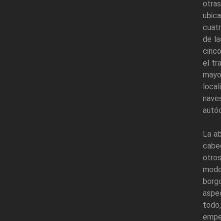
otra
ubic
cuatr
de l
cinco
el tr
mayor
local
nave
autó
La a
cabec
otros
mode
borg
aspe
todo,
empez