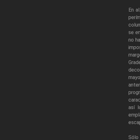
En al
perím
colum
se en
no ha
impos
marge
Grad
decor
mayo
anter
prog
carac
así 
empla
escap
Sólo 