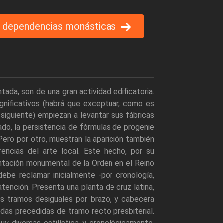
 dependencias monásticas
da, son de una gran actividad edificatoria.
gnificativos (habrá que exceptuar, como es
a siguiente) empiezan a levantar sus fábricas
lado, la persistencia de fórmulas de progenie
ero por otro, muestran la aparición también
encias del arte local. Este hecho, por su
ntación monumental de la Orden en el Reino
debe reclamar inicialmente -por cronología,
atención. Presenta una planta de cruz latina,
os tramos desiguales por brazo, y cabecera
odas precedidas de tramo recto presbiterial.
 diversas estilística y cronológicamente.