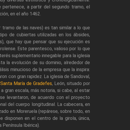
 pertenece, a partir del segundo tramo, el
pción, en el año 1462.
 tramo de las naves) es tan similar a lo que
ipo de cubiertas utilizadas en los ábsides,
os), que hay que pensar que su ejecución es
rolense. Este parentesco, valioso por lo que
terés suplementario innegable para la iglesia
sta la evolución de su dominio, alrededor de
lisis minucioso de la empresa que la inspira:
ron con gran rapidez. La iglesia de Sandoval,
e
Santa María de Gradefes
, León, situado por
 gran escala, más notoria, si cabe, al estar
se levantaron, de acuerdo con el proyecto
onal del cuerpo longitudinal. La cabecera, en
zado en Moreruela (repárese, sobre todo, en
se disponen en el centro de la girola, única,
a Península Ibérica).