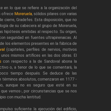
e en lo que se refiere a la organización del
s ofrece
Moreruela
, sólidos pilares con varias
 cierre, Gradefes. Esta disposición, que no
logía de su cabecera al grupo de Moreruela,
s hipótesis emitidas al respecto. Su origen,
on seguridad en fuentes ultrapirenaicas. Al
de los elementos presentes en la fábrica de
val
(capiteles, perfiles de nervios, motivos
 unos mismos artífices en las dos obras. El
s
con respecto a la de Sandoval abona la
uctivo o, a tenor de lo que se comentará, la
 poco tiempo después. Se deduce de las
 en términos absolutos, comenzaron en 1177 -
cio, aunque no es seguro que esté en su
o que vemos-, por circunstancias que se nos
ipio con mucha lentitud.
pulso suficiente la ejecución del edificio,