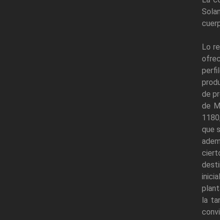
Sola
cuerp
Lo re
ofre
perfi
produ
de pr
de Mo
1180,
que s
adem
ciert
dest
inici
plant
la ta
convi