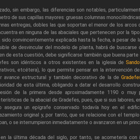
zado, sin embargo, las diferencias son notables, particularment
etro de sus capillas mayores: gruesas columnas monocilíndrica
nas entregas, dobles las que soportan el menor de los arcos de
cuentra en ninguna de las abaciales que pertenecen por la tipo
 sido convincentemente explicada hasta la fecha, a pesar de la
ible de desvincular del modelo de planta, habrá de buscarse c
n de esta cuestión, debe significarse también que buena parte 
efes son idénticos a otros existentes en la iglesia de
Sando
ativos, etcétera), lo que permite pensar en la intervención de
r avance estructural y también decorativo de la de
Gradefe
ioridad de esta última, obligando a datar el desarrollo constr
resión de la primera desde aproximadamente 1190 o muy
terísticas de la abacial de Gradefes, pues, que si sus labores,
lo asegura un epígrafe conservado todavía hoy en el edifi
zamiento original y, por tanto, que se relacione con el templ
an, o se interrumpieron inmediatamente o avanzaron en un princ
en la última década del siglo, por tanto, se acometería con im