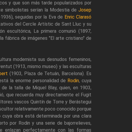
nicos y que son más tarde popularizados por
te simbolistas serían la Modestia de
Josep
1936), seguidas por la Eva de
Enric Clarasó
tivos del Cercle Artístic de Sant Lluc y su
ión escultórica, La primera comunió (1897,
 fábrica de imágenes "El arte cristiano" de
ultura modernista sus desnudos femeninos,
entut (1913, mismo museo) y las esculturas
bert
(1903, Plaza de Tetuán, Barcelona). Es
 está la enorme personalidad de
Rodin
, cuya
 de la talla de Miquel Blay, quien, en 1903,
usió, que recuerda muy directamente el Fugit
ultores vascos Quintín de Torre y Berástegui
scultor relativamente poco conocido porque
 cuya obra está determinada por una clara
to por Rodin y una serie de bajorrelieves,
que enlazan perfectamente con las formas