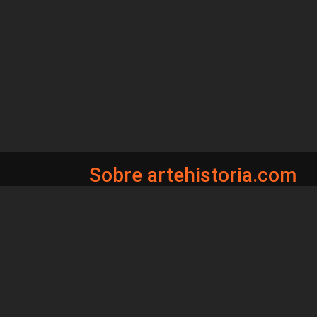
Sobre artehistoria.com
Para ponerte en contacto con nosotros, escrí
contacto