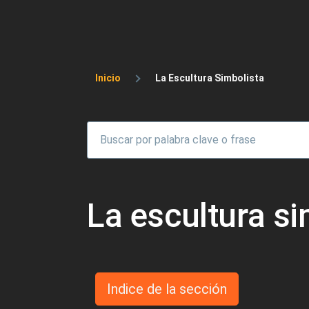
Sobrescribir enlaces 
Inicio
La Escultura Simbolista
La escultura si
Indice de la sección