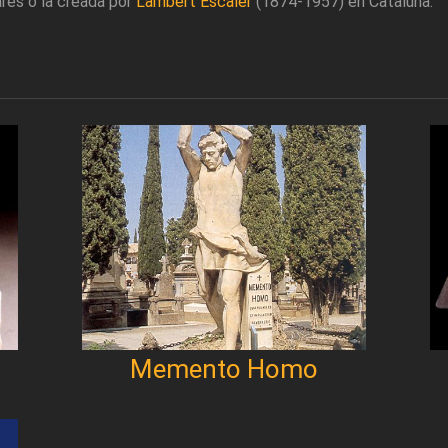
res o la creada por
Lambert Escaler
(1874-1957) en Cataluña.
Memento Homo