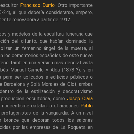
 escultor
Francisco Durrio
. Otro importante
-24), al que debería considerarse, empero,
mente renovadora a partir de 1912.
ipos y modelos de la escultura funeraria que
ación del difunto, que habían dominado la
bolizan un femenino ángel de la muerte, al
an los cementerios españoles de este nuevo
frece también una versión más decorativista
obés Manuel Garnelo y Alda (1878-?), y en
 para ser aplicados a edificios públicos o
 Barcelona y Solá Morales de Olot, ambas
entro de la estilización y decorativismo
e producción escultórica, como
Josep Clará
el noucentisme catalán, o el aragonés
Pablo
rotagonistas de la vanguardia. A un nivel
en bronce que decoran todos los salones
ducidas por las empresas de La Roqueta en