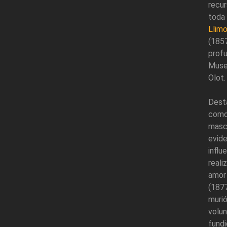
recur
toda
Llim
(1857
prof
Museo
Olot.
Dest
como
mascu
evid
influ
reali
amor 
(187
muri
volu
fund