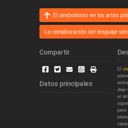
El simbolismo en las artes plá
La reelaboración del lenguaje sim
Compartir
Des
El
mo
eleme
Datos principales
entre
deja
el ám
sopor
pero
elem
carac