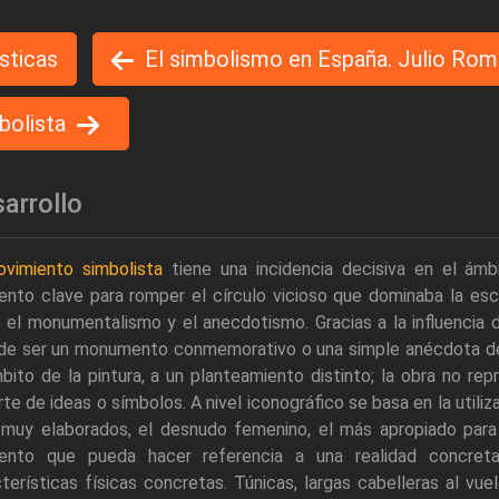
sticas
El simbolismo en España. Julio Rom
bolista
arrollo
vimiento simbolista
tiene una incidencia decisiva en el ám
nto clave para romper el círculo vicioso que dominaba la escu
 el monumentalismo y el anecdotismo. Gracias a la influencia d
 de ser un monumento conmemorativo o una simple anécdota der
bito de la pintura, a un planteamiento distinto; la obra no rep
te de ideas o símbolos. A nivel iconográfico se basa en la util
 muy elaborados, el desnudo femenino, el más apropiado para 
ento que pueda hacer referencia a una realidad concreta
terísticas físicas concretas. Túnicas, largas cabelleras al vuel