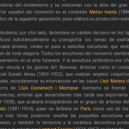
rativas del modernismo y se relacionan con la obra del gran
ltor español del momento es el cordobés
Mateo Inurria
(1886
ro de la siguiente generación, pues elabora su producción real
mbolismo, por otro lado, determina un cambio decisivo en los t
ficará substancialmente su iconografía: los temas de exalt
tuaria anterior, ceden el paso a sencillas esculturas que sim
en de toda alegoría. Todos los escultores del momento siembr
eamiento en el arte funerario. Y la escultura simbolista nos o
se vincula a los gustos Art Nouveau. Artistas como el cord
cial Eusebi Arnau (1863-1933), que realizan amplios conjuntos
ndas, recordaremos su intervención en las casas
Lleó Morera
de
yecto de
Lluís Doménech i Montaner
. Asimismo se forman d
rnistas, artistas que desarrollarían más tarde una important
8-1958), que acabaría integrándose en el grupo de artistas d
llo
(1881-1934), quien se definiría en
París
como uno de los p
o más trivial, podemos reseñar las pequeñas esculturas 
ueses, y también la terracota y la cerámica decorativa pro