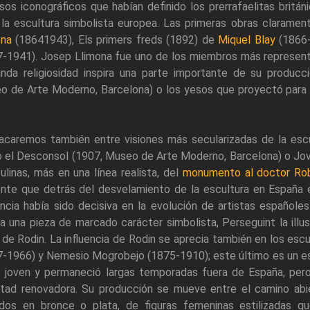
sos iconográficos que habían definido los prerrafaelitas britá
 la escultura simbolista europea. Las primeras obras claramen
ona
(18641943), Els primers freds (1892) de
Miquel Blay
(1866-
-1941). Josep Llimona fue uno de los miembros más representa
unda religiosidad inspira una parte importante de su producc
 de Arte Moderno, Barcelona) o los yesos que proyectó para la
acaremos también entre visiones más secularizadas de la esc
 el Desconsol (1907, Museo de Arte Moderno, Barcelona) o Jov
linas, más en una línea realista, del
monumento al doctor Ro
ente que detrás del desvelamiento de la escultura en España
encia había sido decisiva en la evolución de artistas españoles
za una pieza de marcado carácter simbolista, Perseguint la ill
de Rodin. La influencia de Rodin se aprecia también en los esc
7-1966) y Nemesio Mogrobejo (1875-1910); este último es un e
ó joven y permaneció largas temporadas fuera de España, pero
ntad renovadora. Su producción se mueve entre el camino abier
idos en bronce o plata, de figuras femeninas estilizadas 