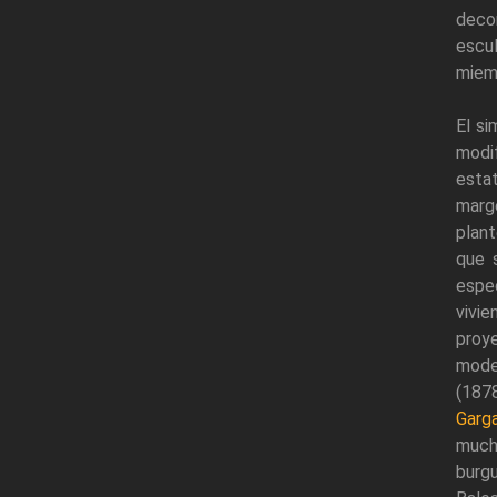
deco
escu
miemb
El si
modi
esta
marg
plant
que 
espe
vivie
pro
mode
(187
Garga
much
burg