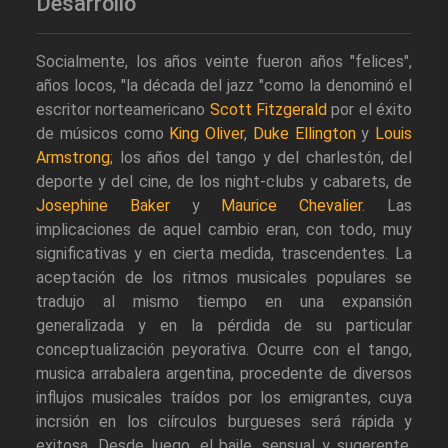
Desarrollo
Socialmente, los años veinte fueron años "felices",
años locos, "la década del jazz "como la denominó el
escritor norteamericano
Scott Fitzgerald
por el éxito
de músicos como
King Oliver
,
Duke Ellington
y
Louis
Armstrong
; los años del tango y del charlestón, del
deporte y del cine, de los night-clubs y cabarets, de
Josephine Baker
y
Maurice Chevalier
. Las
implicaciones de aquel cambio eran, con todo, muy
significativas y en cierta medida, trascendentes. La
aceptación de los ritmos musicales populares se
tradujo al mismo tiempo en una expansión
generalizada y en la pérdida de su particular
conceptualización peyorativa. Ocurre con el tango,
musica arrabalera argentina, procedente de diversos
influjos musicales traídos por los emigrantes, cuya
incrsión en los ciírculos burgueses será rápida y
exitosa. Desde luego, el baile, sensual y sugerente,