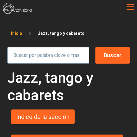
Pasar al contenido principal
Sobrescribir enlaces de ayuda a la 
Inicio
Jazz, tango y cabarets
Jazz, tango y
cabarets
Indice de la sección