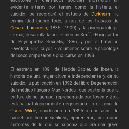
escritores y científicos sociales mostraron un
evidente interés por temas como la histeria, el
suicidio -se recordará el estudio de
Durkheim
-, la
criminalidad (sobre todo, a raíz de los trabajos de
Cesare Lombroso
, 1835- 1909) y la psicopatología
sexual, desarrollada por el alemán Krafft-Ebing, autor
de Psycopathia Sexualis, 1886, y por el británico
Havelock Ellis, cuyos 7 volúmenes sobre la psicología
del sexo empezaron a publicarse en 1898.
El estreno en 1891 de Hedda Gabler, de Ibsen, la
historia de una mujer altiva e independiente y de su
suicidio; la publicación en 1892 del libro Degeneración
del médico húngaro Max Nordau -que sostenía que la
cultura de su tiempo, representada por Ibsen y Zola
estaba patologicamente degenerada-; o el juicio de
Oscar Wilde
, condenado en 1895 a dos años de
cárcel por homosexualidad, aparecieron, así, como
síntomas de lo que se suponía que era una grave