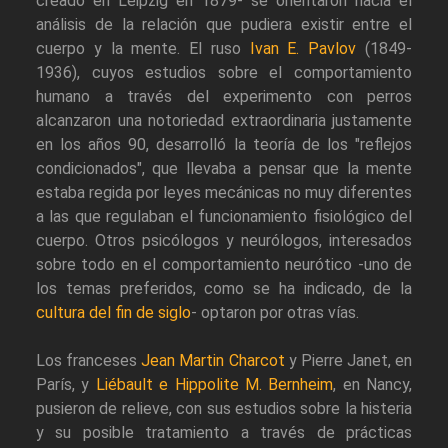
creado en Leipzig en 1879- se orientaron hacia el
análisis de la relación que pudiera existir entre el
cuerpo y la mente. El ruso
Ivan E. Pavlov
(1849-
1936), cuyos estudios sobre el comportamiento
humano a través del experimento con perros
alcanzaron una notoriedad extraordinaria justamente
en los años 90, desarrolló la teoría de los "reflejos
condicionados", que llevaba a pensar que la mente
estaba regida por leyes mecánicas no muy diferentes
a las que regulaban el funcionamiento fisiológico del
cuerpo. Otros psicólogos y neurólogos, interesados
sobre todo en el comportamiento neurótico -uno de
los temas preferidos, como se ha indicado, de la
cultura del fin de siglo
- optaron por otras vías.
Los franceses
Jean Martin Charcot
y Pierre Janet, en
París, y
Liébault e Hippolite M. Bernheim
, en Nancy,
pusieron de relieve, con sus estudios sobre la histeria
y su posible tratamiento a través de prácticas