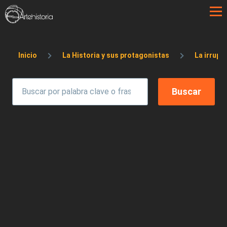
Pasar al contenido principal
Sobrescribir enlaces de ayuda a la 
Inicio
La Historia y sus protagonistas
La irrupc