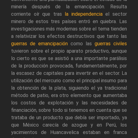
minería después de la emancipación. Resulta
corriente oír que tras
la independencia
el sector
minero de estos tres países entró en quiebra. Las
investigaciones más modernas sobre el tema tienden
a relativizar los efectos destructivos que tanto las
guerras de emancipación
como las
guerras civiles
tuvieron sobre el propio aparato productivo, aunque
lo cierto es que se asistió a una importante parálisis
de la producción provocada, fundamentalmente, por
la escasez de capitales para invertir en el sector. La
utilización del mercurio como el principal insumo para
la obtención de la plata, siguiendo el ya tradicional
método de patio, era otro elemento que aumentaba
los costos de explotación y las necesidades de
financiación, sobre todo si tenemos en cuenta que se
trataba de un producto que debía ser importado, ya
que México carecía de azogue y en Perú, los
yacimientos de Huancavelica estaban en franca