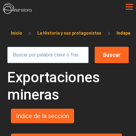
Pasar al contenido principal
Sobrescribir enlaces de ayuda a la 
Inicio
La Historia y sus protagonistas
Independ
Exportaciones
mineras
Indice de la sección