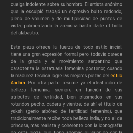
cuelga indolente sobre su hombro. El artista anónimo
que la esculpió trabajó un expresivo bulto redondo,
pleno de volumen y de multiplicidad de puntos de
vista, pulimentando la arenisca hasta darle el brillo
del alabastro.
Esta pieza ofrece la fuerza de todo estilo inicial;
tiene una gran expresión formal pero todavía carece
de la gracia y el movimiento serpentino que
caracteriza la estatuaria femenina posterior, cuando
la madurez técnica logre las mejores piezas del
estilo
Andhra
. Por otra parte, resume ya el ideal indio de
belleza femenina, siempre en función de sus
atributos de fertilidad, bien plasmados en sus
rotundos pecho, cadera y vientre; de ahí el título de
yakshi (genio arbóreo de fertilidad femenina), que
tradicionalmente recibe toda belleza india, y no el de
princesa, más realista y coherente con la iconografía
de esta pieza, que tiene además el valor de ser la