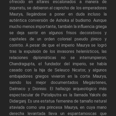
ofrecido en altares escalonados a manera de
ziqurratu, se debieron al capricho de los emperadores
Maurya, llegándose a poner en duda incluso la
auténtica conversión de Ashoka al budismo. Aunque
mucho menos importante, también la influencia griega
se deja sentir en algunos frisos decorativos y
capiteles de un orden colonial pseudo jónico y
corintio. A pesar de que el imperio Maurya se logró
tras la expulsión de los invasores helenísticos, las
relaciones diplomáticas no se interrumpieron;
Chandragupta, el fundador del imperio, se había
casado con la hija de Seleuco Nicator, y algunos
embajadores griegos vivieron en la corte Maurya,
siendo los mejor documentados Megástenes,
Daímaco y Dionisio. El hallazgo arqueológico más
espectacular de Pataliputra es la llamada Yakshi de
Didarganj. Es una estatua femenina de tamaño natural
ataviada como una princesa Maurya, en cuya mano
derecha levantada lleva un espantamoscas que