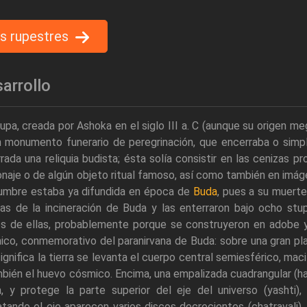
s rupestres
arrollo
upa, creada por Ashoka en el siglo III a. C (aunque su origen meg
n monumento funerario de peregrinación, que encerraba o simp
rada una reliquia budista; ésta solía consistir en las cenizas 
naje o de algún objeto ritual famoso, así como también en imág
umbre estaba ya difundida en época de
Buda
, pues a su muerte
zas de la incineración de Buda y las enterraron bajo ocho stu
os de ellas, probablemente porque se construyeron en adobe 
co, conmemorativo del paranirvana de Buda: sobre una gran plat
ignifica la tierra se levanta el cuerpo central semiesférico, ma
bién el huevo cósmico. Encima, una empalizada cuadrangular (har
na, y protege la parte superior del eje del universo (yashti)
ando el eje aparecen varios discos decrecientes (chatravali),