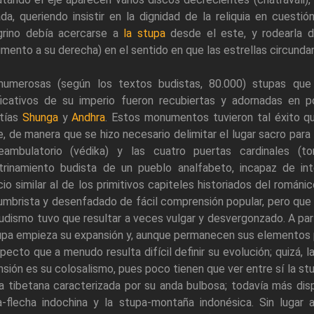
da, queriendo insistir en la dignidad de la reliquia en cuesti
grino debía acercarse a
la stupa
desde el este, y rodearla d
ento a su derecha) en el sentido en que las estrellas circunda
numerosas (según los textos budistas, 80.000) stupas que
ificativos de su imperio fueron recubiertas y adornadas en p
stías
Shunga
y
Andhra
. Estos monumentos tuvieron tal éxito q
, de manera que se hizo necesario delimitar el lugar sacro para 
eambulatorio (védika) y las cuatro puertas cardinales (to
trinamiento budista de un pueblo analfabeto, incapaz de in
cio similar al de los primitivos capiteles historiados del román
mbrista y desenfadado de fácil comprensión popular, pero que
udismo tuvo que resultar a veces vulgar y desvergonzado. A parti
upa empieza su expansión y, aunque permanecen sus elementos pr
pecto que a menudo resulta difícil definir su evolución; quizá, l
sión es su colosalismo, pues poco tienen que ver entre sí la stu
a tibetana caracterizada por su anda bulbosa; todavía más dis
a-flecha indochina y la stupa-montaña indonésica. Sin lugar 