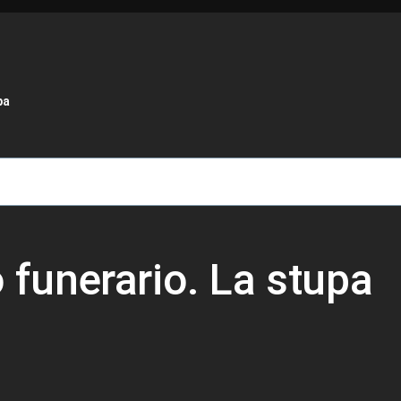
de ayuda a la navegación
pa
funerario. La stupa