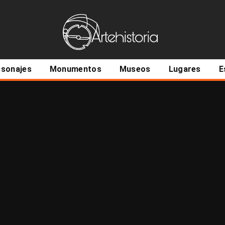
ncipal
rsonajes
Monumentos
Museos
Lugares
E