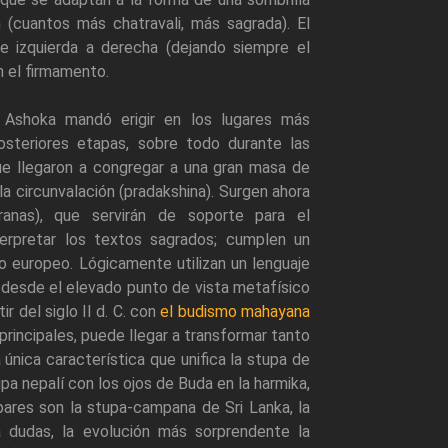
ón (cuantos más chatravali, más sagrada). El
e izquierda a derecha (dejando siempre el
n el firmamento.
 Ashoka mandó erigir en los lugares más
osteriores etapas, sobre todo durante las
ue llegaron a congregar a una gran masa de
la circunvalación (pradakshina). Surgen ahora
ranas), que servirán de soporte para el
terpretar los textos sagrados; cumplen un
ico europeo. Lógicamente utilizan un lenguaje
 desde el elevado punto de vista metafísico
r del siglo II d. C. con
el budismo mahayana
incipales, puede llegar a transformar tanto
a única característica que unifica la stupa de
pa nepalí con los ojos de Buda en la harmika,
pares son la stupa-campana de Sri Lanka, la
a dudas, la evolución más sorprendente la