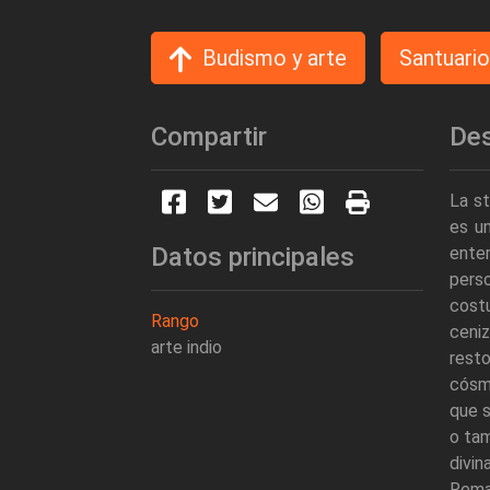
Budismo y arte
Santuario
Compartir
Des
La st
es u
Datos principales
enter
perso
cost
Rango
ceni
arte indio
rest
cósmi
que s
o tam
divi
Remat