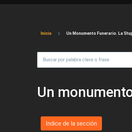
Sobrescribir enlaces 
Inicio
Un Monumento Funerario. La Stu
Un monumento 
Indice de la sección