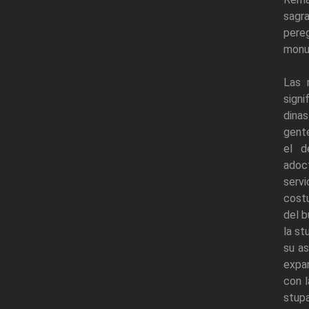
sagra
pere
monum
Las 
sign
dina
gente
el d
adoc
servi
costu
del b
la st
su as
expan
con l
stup