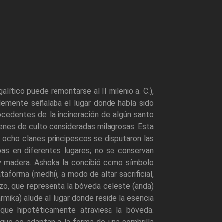
alítico puede remontarse al II milenio a. C.),
lemente señalaba el lugar donde había sido
procedentes de la incineración de algún santo
enes de culto consideradas milagrosas. Esta
 ocho clanes principescos se disputaron las
pas en diferentes lugares; no se conservan
y madera. Ashoka la concibió como símbolo
aforma (medhi), a modo de altar sacrificial,
cizo, que representa la bóveda celeste (anda)
mika) alude al lugar donde reside la esencia
, que hipotéticamente atraviesa la bóveda.
 que se adaptan a la forma de una sombrilla